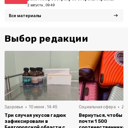
2 августа , 09:49
Все материалы
Выбор редакции
Здоровье
10 июня , 14:45
Социальная сфера
20 
Три случая укусов гадюк
Вернуться, чтобы о
зафиксировали в
почти 1 500
Белгородской области с
соотечественников