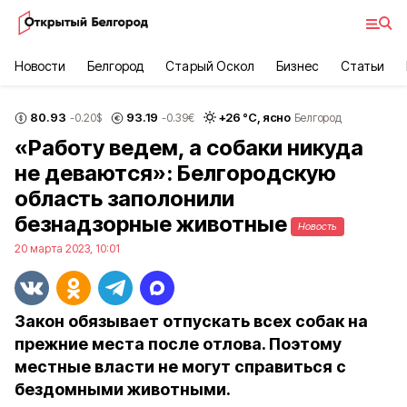
Новости
Белгород
Старый Оскол
Бизнес
Статьи
80.93
93.19
+
26
°С,
ясно
-0.20
$
-0.39
€
Белгород
«Работу ведем, а собаки никуда
не деваются»: Белгородскую
область заполонили
безнадзорные животные
Новость
20 марта 2023, 10:01
Закон обязывает отпускать всех собак на
прежние места после отлова. Поэтому
местные власти не могут справиться с
бездомными животными.