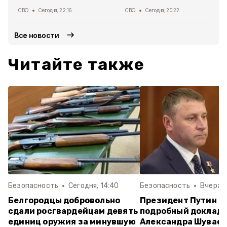
СВО
Сегодня, 22:16
СВО
Сегодня, 20:22
Все новости
Читайте также
Безопасность
Сегодня, 14:40
Безопасность
Вчера, 
Белгородцы добровольно
Президент Путин з
сдали росгвардейцам девять
подробный доклад
единиц оружия за минувшую
Александра Шуваев