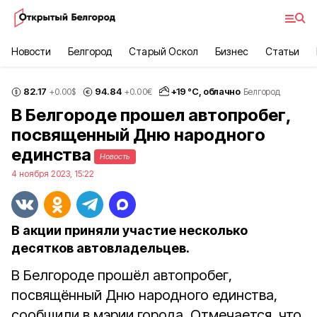
Новости
Белгород
Старый Оскол
Бизнес
Статьи
82.17
94.84
+
19
°С,
облачно
+0.00
$
+0.00
€
Белгород
В Белгороде прошел автопробег,
посвященный Дню народного
единства
Новость
4 ноября 2023, 15:22
В акции приняли участие несколько
десятков автовладельцев.
В Белгороде прошёл автопробег,
посвящённый Дню народного единства,
сообщили в мэрии города. Отмечается, что