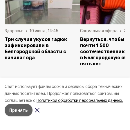
Здоровье
10 июня , 14:45
Социальная сфера
20 
Три случая укусов гадюк
Вернуться, чтобы о
зафиксировали в
почти 1 500
Белгородской области с
соотечественников
начала года
в Белгородскую обл
пять лет
Cайт использует файлы cookie и сервисы сбора технических
данных посетителей.
Продолжая пользоваться сайтом, Вы
соглашаетесь с
Политикой обработки персональных данных.
Принять