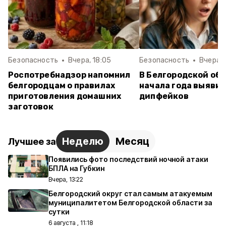
Безопасность
Вчера, 18:05
Безопасность
Вчера, 
Роспотребнадзор напомнил
В Белгородской обл
белгородцам о правилах
начала года выявил
приготовления домашних
дипфейков
заготовок
Неделю
Месяц
Лучшее за
Появились фото последствий ночной атаки
БПЛА на Губкин
Вчера, 13:22
Белгородский округ стал самым атакуемым
муниципалитетом Белгородской области за
сутки
6 августа , 11:18