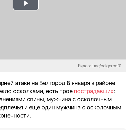
Play
Video
Видео: t.me/belgorod01
ерней атаки на Белгород 8 января в районе
кло осколками, есть трое
пострадавших
:
анениями спины, мужчина с осколочным
редплечья и еще один мужчина с осколочным
конечности.