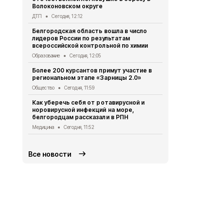
Волоконовском округе
социальном
ДТП
Сегодня, 12:12
Бизнес
Сегод
Белгородская область вошла в число
Шуваев и П
лидеров России по результатам
приёмное о
всероссийской контрольной по химии
больницы
Образование
Сегодня, 12:05
Медицина
Се
Более 200 курсантов примут участие в
Аварийное 
региональном этапе «Зарницы 2.0»
произошло 
округе
Общество
Сегодня, 11:59
ЖКХ
Сегодня
Как уберечь себя от ротавирусной и
норовирусной инфекций на море,
Белгородск
белгородцам рассказали в РПН
атакуемым 
Белгородско
Медицина
Сегодня, 11:52
СВО
Сегодня,
Все новости