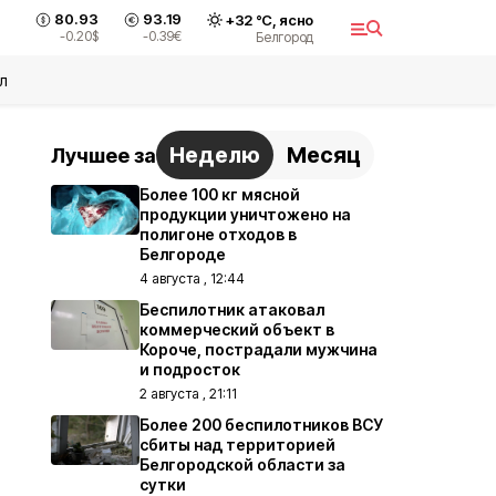
80.93
93.19
+
32
°С,
ясно
-0.20
$
-0.39
€
Белгород
л
Неделю
Месяц
Лучшее за
Более 100 кг мясной
продукции уничтожено на
полигоне отходов в
Белгороде
4 августа , 12:44
Беспилотник атаковал
коммерческий объект в
Короче, пострадали мужчина
и подросток
2 августа , 21:11
Более 200 беспилотников ВСУ
сбиты над территорией
Белгородской области за
сутки