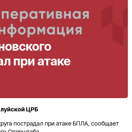
новского
ал при атаке
алуйской ЦРБ
руга пострадал при атаке БПЛА, сообщает
го Оперштаба.