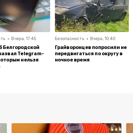
сть
Вчера, 17:45
Безопасность
Вчера, 10:40
б Белгородской
Грайворонцев попросили не
назвал Telegram-
передвигаться по округу в
которым нельзя
ночное время
ь