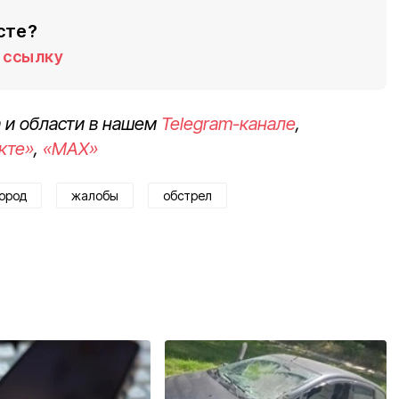
сте?
ссылку
 и области в нашем
Telegram-канале
,
кте»
,
«MAX»
ород
жалобы
обстрел