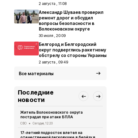
2 августа , 11:08
Александр Шуваев проверил
ремонт дорог и обсудил
вопросы безопасности в
Волоконовском округе
30 июля , 20:09
Белгород и Белгородский
округ подверглись ракетному
обстрелу со стороны Украины
2 августа , 09:49
Все материалы
Последние
новости
Житель Волоконовского округа
В Чернянке
пострадал при атаке БПЛА
детский са
СВО
Сегодня, 12:20
Образование
17-летний подросток влетел на
Жительница
отечественной легковушке в берёзу в
развивает 