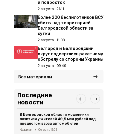
и подросток
2 августа , 21:11
Более 200 беспилотников ВСУ
сбиты над территорией
Белгородской области за
сутки
2 августа , 11:08
Белгород и Белгородский
округ подверглись ракетному
обстрелу со стороны Украины
2 августа , 09:49
Все материалы
Последние
новости
В Белгородской области мошенники
Ещё четвер
похитили у жителей 49,5 млн рублей под
результате 
предлогом ввоза автомобилей
СВО
Сегодня
Криминал
Сегодня, 18:08