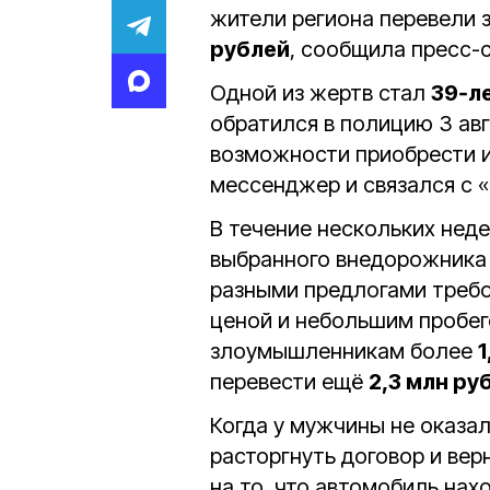
жители региона перевели
рублей
, сообщила пресс-
Одной из жертв стал
39‑л
обратился в полицию 3 авг
возможности приобрести и
мессенджер и связался с 
В течение нескольких нед
выбранного внедорожника H
разными предлогами требо
ценой и небольшим пробег
злоумышленникам более
1
перевести ещё
2,3 млн ру
Когда у мужчины не оказа
расторгнуть договор и вер
на то, что автомобиль нах