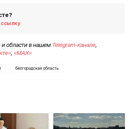
сте?
ссылку
 и области в нашем
Telegram-канале
,
кте»
,
«MAX»
й
белгородская область