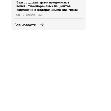
Белгородские врачи продолжают
Осуждённым
лечить тяжелораненых пациентов
полигона в
совместно с федеральными клиниками
реальные с
СВО
Сегодня, 15:53
Криминал
Сег
Все новости