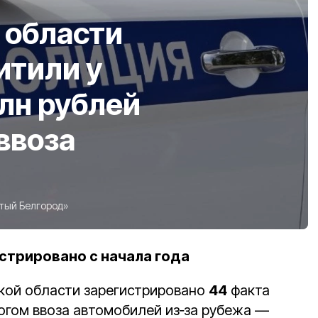
 области
итили у
лн рублей
ввоза
тый Белгород»
стрировано с начала года
ской области зарегистрировано
44
факта
гом ввоза автомобилей из‑за рубежа —