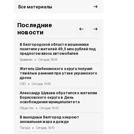
Все материалы
Последние
новости
В Белгородской области мошенники
Ещё четвер
похитили у жителей 49,5 млн рублей под
результате 
предлогом ввоза автомобилей
СВО
Сегодня
Криминал
Сегодня, 18:08
Александр 
Житель Шебекинского округа получил
Грайворона
тяжёлые ранения при атаке украинского
города
дрона
Общество
Се
СВО
Сегодня, 16:59
Минтранс п
Александр Шуваев обратился к жителям
антидронов
Борисовского округа в День
федерально
освобождения муниципалитета
Дороги
Сегод
Общество
Сегодня, 16:40
Как белгор
В выходные Белгород накроют
обманутыми
аномальная жара и дожди
рассказали
Погода
Сегодня, 16:10
Общество
Се