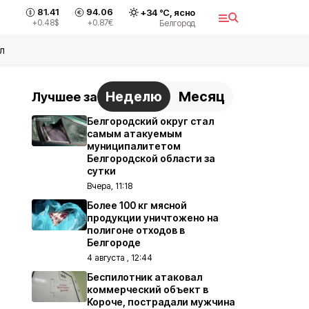
81.41
94.06
+
34
°С,
ясно
+0.48
$
+0.87
€
Белгород
л
Неделю
Месяц
Лучшее за
Белгородский округ стал
самым атакуемым
муниципалитетом
Белгородской области за
сутки
Вчера, 11:18
Более 100 кг мясной
продукции уничтожено на
полигоне отходов в
Белгороде
4 августа , 12:44
Беспилотник атаковал
коммерческий объект в
Короче, пострадали мужчина