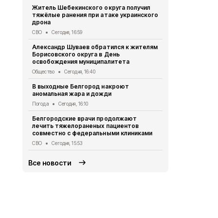
Александр 
Житель Шебекинского округа получил
Грайворона
тяжёлые ранения при атаке украинского
города
дрона
Общество
Се
СВО
Сегодня, 16:59
Минтранс п
Александр Шуваев обратился к жителям
антидронов
Борисовского округа в День
федерально
освобождения муниципалитета
Дороги
Сегод
Общество
Сегодня, 16:40
Как белгор
В выходные Белгород накроют
обманутыми
аномальная жара и дожди
рассказали
Погода
Сегодня, 16:10
Общество
Се
Белгородские врачи продолжают
Осуждённым
лечить тяжелораненых пациентов
полигона в
совместно с федеральными клиниками
реальные с
СВО
Сегодня, 15:53
Криминал
Сег
Все новости