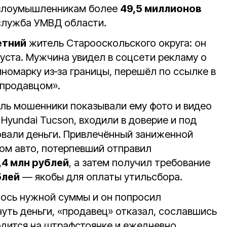
 злоумышленникам более
49,5 миллионов
служба УМВД области.
етний
житель Старооскольского округа: он
уста. Мужчина увидел в соцсети рекламу о
номарку из‑за границы, перешёл по ссылке в
«продавцом».
ель мошенники показывали ему фото и видео
yundai Tucson, входили в доверие и под
вали деньги. Привлечённый заниженной
ом авто, потерпевший отправил
,4 млн рублей
, а затем получил требование
блей
— якобы для оплаты утильсбора.
лось нужной суммы и он попросил
нуть деньги, «продавец» отказал, сославшись
одится на штрафстоянке и ежедневно