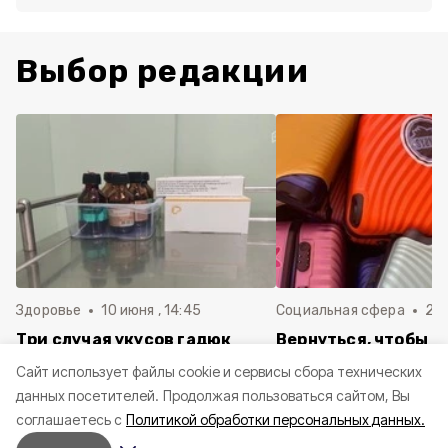
Выбор редакции
Здоровье
10 июня , 14:45
Социальная сфера
20 
Три случая укусов гадюк
Вернуться, чтобы о
зафиксировали в
почти 1 500
Cайт использует файлы cookie и сервисы сбора технических
Белгородской области с
соотечественников
данных посетителей.
Продолжая пользоваться сайтом, Вы
начала года
в Белгородскую обл
соглашаетесь с
Политикой обработки персональных данных.
пять лет