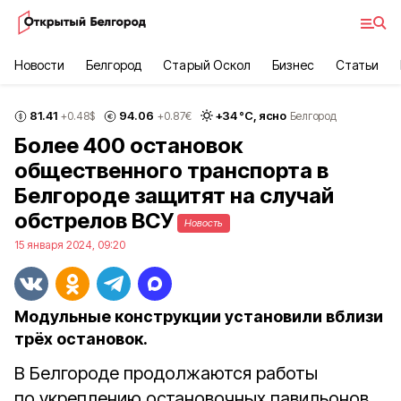
Новости
Белгород
Старый Оскол
Бизнес
Статьи
81.41
94.06
+
34
°С,
ясно
+0.48
$
+0.87
€
Белгород
Более 400 остановок
общественного транспорта в
Белгороде защитят на случай
обстрелов ВСУ
Новость
15 января 2024, 09:20
Модульные конструкции установили вблизи
трёх остановок.
В Белгороде продолжаются работы
по укреплению остановочных павильонов