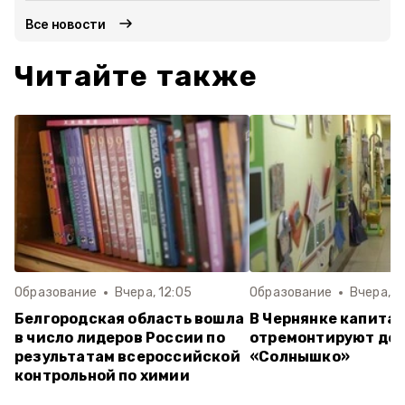
Все новости
Читайте также
Образование
Вчера, 12:05
Образование
Вчера, 1
Белгородская область вошла
В Чернянке капита
в число лидеров России по
отремонтируют дет
результатам всероссийской
«Солнышко»
контрольной по химии