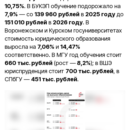
10,75%
. В БУКЭП обучение подорожало на
7,9%
— со
139 960
рублей
в
2025 году
до
151 010 рублей
в
2026 году
. В
Воронежском и Курском госуниверситетах
стоимость юридического образования
выросла на
7,06%
и
14,47%
соответственно. В МГУ год обучения стоит
660 тыс. рублей
(рост —
8,2%
); в ВШЭ
юриспруденция стоит
700 тыс. рублей
, в
СПбГУ —
451 тыс. рублей
.