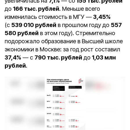
увеличилась на
7,1%
— со
155 тыс. рублей
до
166 тыс. рублей
. Меньше всего
изменилась стоимость в МГУ —
3,45%
(с
539 010 рублей
в прошлом году до
557
580 рублей
в этом году). Стремительно
подорожало образование в Высшей школе
экономики в Москве: за год рост составил
37,4%
— с
790 тыс. рублей
до
1,03 млн
рублей
.