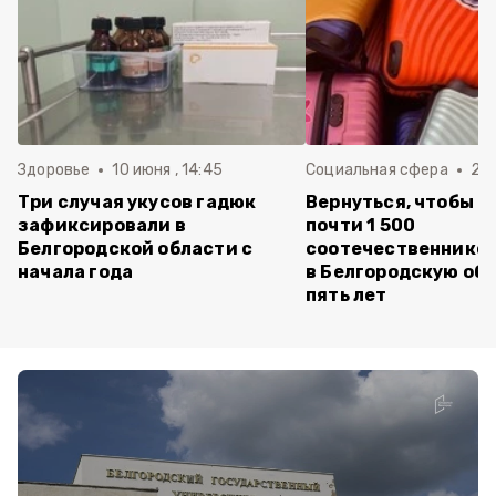
Здоровье
10 июня , 14:45
Социальная сфера
20 
Три случая укусов гадюк
Вернуться, чтобы о
зафиксировали в
почти 1 500
Белгородской области с
соотечественников
начала года
в Белгородскую обл
пять лет