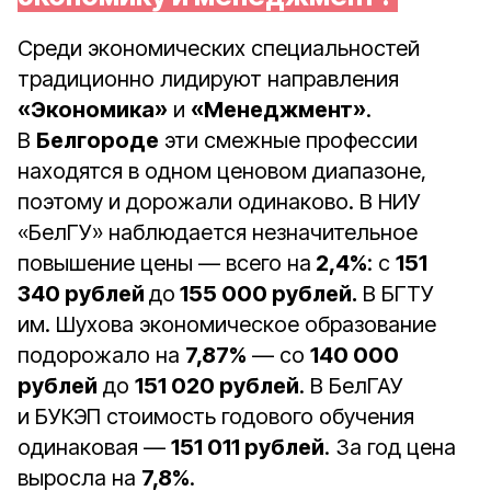
Среди экономических специальностей
традиционно лидируют направления
«Экономика»
и
«Менеджмент»
.
В
Белгороде
эти смежные профессии
находятся в одном ценовом диапазоне,
поэтому и дорожали одинаково. В НИУ
«БелГУ» наблюдается незначительное
повышение цены — всего на
2,4%
: с
151
340 рублей
до
155 000 рублей.
В БГТУ
им. Шухова экономическое образование
подорожало на
7,87%
— со
140 000
рублей
до
151 020 рублей
. В БелГАУ
и БУКЭП стоимость годового обучения
одинаковая —
151 011 рублей
. За год цена
выросла на
7,8%
.