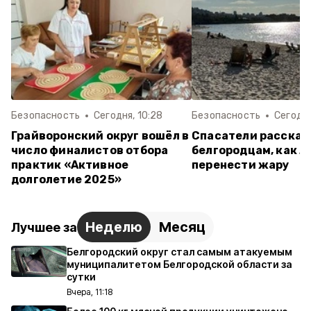
Безопасность
Сегодня, 10:28
Безопасность
Сегодня
Грайворонский округ вошёл в
Спасатели рассказ
число финалистов отбора
белгородцам, как л
практик «Активное
перенести жару
долголетие 2025»
Неделю
Месяц
Лучшее за
Белгородский округ стал самым атакуемым
муниципалитетом Белгородской области за
сутки
Вчера, 11:18