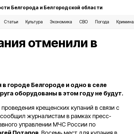
сти Белгорода и Белгородской области
Статьи
Культура
Экономика
СВО
Погода
Кримина
ания отменили в
 в городе Белгороде и одно в селе
руга оборудованы в этом году не будут.
 проведения крещенских купаний в связи с
 сообщил журналистам в рамках пресс-
авного управлении МЧС России по
гей Потапов.
Восемь мест для купания в