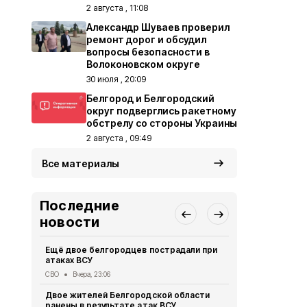
2 августа , 11:08
Александр Шуваев проверил
ремонт дорог и обсудил
вопросы безопасности в
Волоконовском округе
30 июля , 20:09
Белгород и Белгородский
округ подверглись ракетному
обстрелу со стороны Украины
2 августа , 09:49
Все материалы
Последние
новости
Ещё двое белгородцев пострадали при
Президент 
атаках ВСУ
доклад Але
обстановке
СВО
Вчера, 23:06
Безопасность
Двое жителей Белгородской области
ранены в результате атак ВСУ
Оперштаб Б