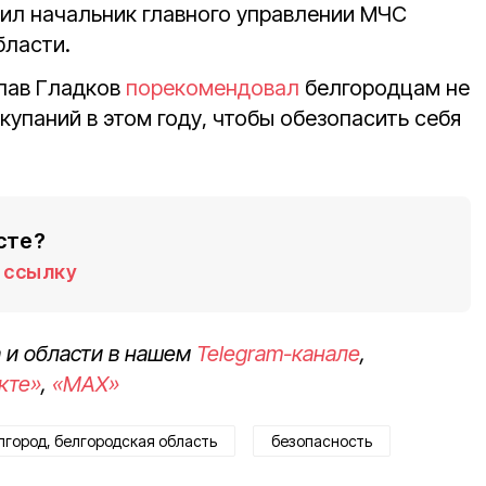
нил начальник главного управлении МЧС
бласти.
лав Гладков
порекомендовал
белгородцам не
упаний в этом году, чтобы обезопасить себя
сте?
ссылку
 и области в нашем
Telegram-канале
,
кте»
,
«MAX»
лгород, белгородская область
безопасность