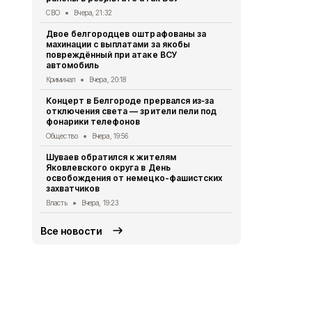
Telegram-к
СВО
Вчера, 21:32
доверять
Двое белгородцев оштрафованы за
Безопасность
махинации с выплатами за якобы
повреждённый при атаке ВСУ
Ещё трое б
автомобиль
ранения в р
Криминал
Вчера, 20:18
СВО
Вчера, 1
Концерт в Белгороде прервался из‑за
Александр 
отключения света — зрители пели под
белгородск
фонарики телефонов
дронами ВС
Общество
Вчера, 19:56
Власть
Вчера
Шуваев обратился к жителям
Владимир П
Яковлевского округа в День
губернатор
освобождения от немецко-фашистских
Александр
захватчиков
Власть
Вчера
Власть
Вчера, 19:23
Все новости