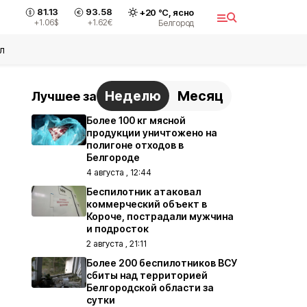
81.13
93.58
+
20
°С,
ясно
+1.06
$
+1.62
€
Белгород
л
Неделю
Месяц
Лучшее за
Более 100 кг мясной
продукции уничтожено на
полигоне отходов в
Белгороде
4 августа , 12:44
Беспилотник атаковал
коммерческий объект в
Короче, пострадали мужчина
и подросток
2 августа , 21:11
Более 200 беспилотников ВСУ
сбиты над территорией
Белгородской области за
сутки