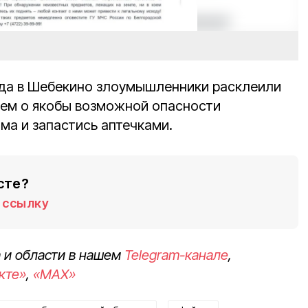
ода в Шебекино злоумышленники расклеили
ем о якобы возможной опасности
ма и запастись аптечками.
сте?
ссылку
 и области в нашем
Telegram-канале
,
кте»
,
«MAX»