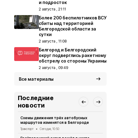
и подросток
2 августа , 21:11
Более 200 беспилотников ВСУ
сбиты над территорией
Белгородской области за
сутки
2 августа , 11:08
Белгород и Белгородский
округ подверглись ракетному
обстрелу со стороны Украины
2 августа , 09:49
Все материалы
Последние
новости
Схемы движения трёх автобусных
Пятеро бел
маршрутов изменятся в Белгороде
результате 
Транспорт
Сегодня, 10:50
СВО
Сегодня