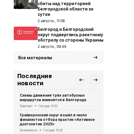
сбиты над территорией
Белгородской области за
сутки
2 августа , 11:08
Белгород и Белгородский
округ подверглись ракетному
обстрелу со стороны Украины
2 августа , 09:49
Все материалы
Последние
новости
Схемы движения трёх автобусных
Пятеро бел
маршрутов изменятся в Белгороде
результате 
Транспорт
Сегодня, 10:50
СВО
Сегодня
Грайворонский округ вошёл в число
За сутки пр
финалистов отбора практик «Активное
области по
долголетие 2025»
СВО
Сегодня
Безопасность
Сегодня, 10:28