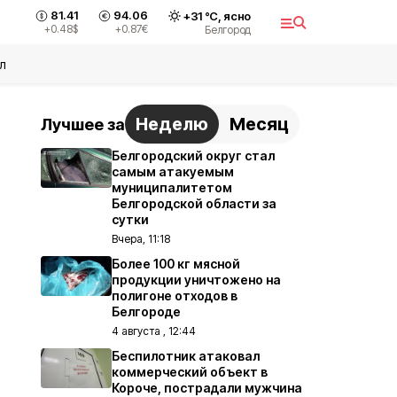
81.41
94.06
+
31
°С,
ясно
+0.48
$
+0.87
€
Белгород
л
Неделю
Месяц
Лучшее за
Белгородский округ стал
самым атакуемым
муниципалитетом
Белгородской области за
сутки
Вчера, 11:18
Более 100 кг мясной
продукции уничтожено на
полигоне отходов в
Белгороде
4 августа , 12:44
Беспилотник атаковал
коммерческий объект в
Короче, пострадали мужчина