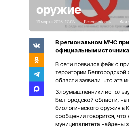
оружие
19 марта 2025, 17:08
Безопасность
Фот
В региональном МЧС при
официальным источник
В сети появился фейк о п
территории Белгородской 
области заявили, что эта
Злоумышленники использу
Белгородской области, на
биологического оружия в 
сообщении говорится, что 
муниципалитета найдены 