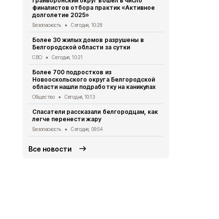
Грайворонский округ вошёл в число
За сутки пр
финалистов отбора практик «Активное
области по
долголетие 2025»
СВО
Сегодня
Безопасность
Сегодня, 10:28
38-летняя б
Более 30 жилых домов разрушены в
пылу ссоры
Белгородской области за сутки
Криминал
Сег
СВО
Сегодня, 10:21
В Белгороде
Более 700 подростков из
временно о
Новооскольского округа Белгородской
освещение
области нашли подработку на каникулах
ЖКХ
Вчера, 
Общество
Сегодня, 10:13
В Белгород
Спасатели рассказали белгородцам, как
граждански
легче перенести жару
четверо
Безопасность
Сегодня, 09:54
СВО
Вчера, 
Все новости