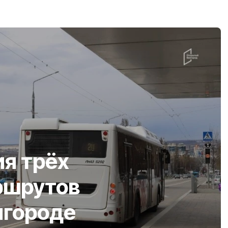
я трёх
ршрутов
лгороде