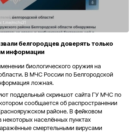
о:
t.me/mchs31
звали белгородцев доверять только
ам информации
рименении биологического оружия на
области. В МЧС России по Белгородской
 информация ложная.
ют поддельный скриншот сайта ГУ МЧС по
 котором сообщается об распространении
Краснояружском районе. В фейковом
в некоторых населённых пунктах
заражённые смертельными вирусами