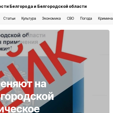
сти Белгорода и Белгородской области
Статьи
Культура
Экономика
СВО
Погода
Кримина
еняют на
лгородской
ическое