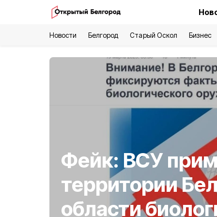
Ново
Новости
Белгород
Старый Оскол
Бизнес
Фейк: ВСУ прим
территории Бе
области биолог