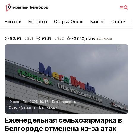
Новости
Белгород
Старый Оскол
Бизнес
Статьи
80.93
93.19
+
33
°С,
ясно
-0.20
$
-0.39
€
Белгород
12 сентября 2025, 19:46
Безопасность
Фото:
«Открытый Белгород»
Еженедельная сельхозярмарка в
Белгороде отменена из-за атак