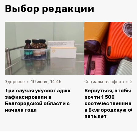
Выбор редакции
Здоровье
10 июня , 14:45
Социальная сфера
20 
Три случая укусов гадюк
Вернуться, чтобы о
зафиксировали в
почти 1 500
Белгородской области с
соотечественников
начала года
в Белгородскую обл
пять лет