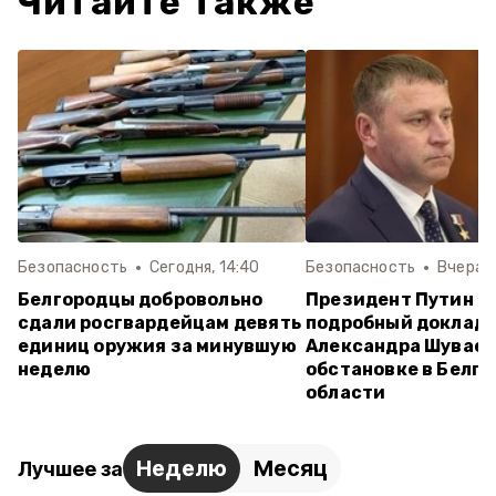
Читайте также
Безопасность
Сегодня, 14:40
Безопасность
Вчера, 
Белгородцы добровольно
Президент Путин з
сдали росгвардейцам девять
подробный доклад
единиц оружия за минувшую
Александра Шуваев
неделю
обстановке в Белг
области
Неделю
Месяц
Лучшее за