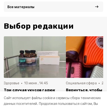
Все материалы
Выбор редакции
Здоровье
10 июня , 14:45
Социальная сфера
20 
Три случая укусов гадюк
Вернуться, чтобы о
зафиксировали в
почти 1 500
Cайт использует файлы cookie и сервисы сбора технических
Белгородской области с
соотечественников
данных посетителей.
Продолжая пользоваться сайтом, Вы
начала года
в Белгородскую обл