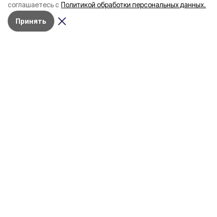
соглашаетесь с
Политикой обработки персональных данных.
пять лет
Принять
4 марта , 17:38
Общество
Фото:
«Открытый Белгород»
Аромасвечи, плед и
водонагреватель: Что подарить
на 8 марта белгородке?