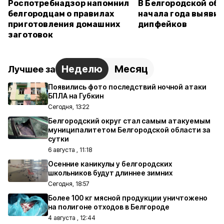
Роспотребнадзор напомнил
В Белгородской обл
белгородцам о правилах
начала года выявил
приготовления домашних
дипфейков
заготовок
Неделю
Месяц
Лучшее за
Появились фото последствий ночной атаки
БПЛА на Губкин
Сегодня, 13:22
Белгородский округ стал самым атакуемым
муниципалитетом Белгородской области за
сутки
6 августа , 11:18
Осенние каникулы у белгородских
школьников будут длиннее зимних
Сегодня, 18:57
Более 100 кг мясной продукции уничтожено
на полигоне отходов в Белгороде
4 августа , 12:44