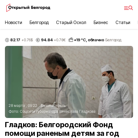
Новости
Белгород
Старый Оскол
Бизнес
Статьи
82.17
94.84
+
19
°С,
облачно
+0.76
$
+0.78
€
Белгород
28 марта , 09:22
Безопасность
Фото:
Соцсети губернатора Вячеслава Гладкова
Гладков: Белгородский Фонд
помощи раненым детям за год