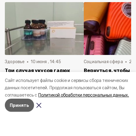
Здоровье
10 июня , 14:45
Социальная сфера
20 
Три случая укусов гадюк
Вернуться, чтобы о
зафиксировали в
почти 1 500
Cайт использует файлы cookie и сервисы сбора технических
Белгородской области с
соотечественников
данных посетителей.
Продолжая пользоваться сайтом, Вы
начала года
в Белгородскую обл
соглашаетесь с
Политикой обработки персональных данных.
пять лет
Принять