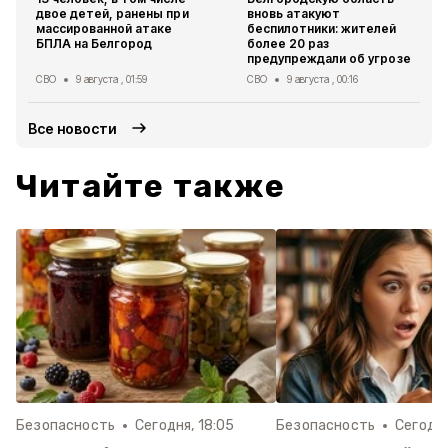
двое детей, ранены при
вновь атакуют
массированной атаке
беспилотники: жителей
БПЛА на Белгород
более 20 раз
предупреждали об угрозе
СВО
9 августа , 01:59
СВО
9 августа , 00:16
Все новости
Читайте также
Безопасность
Сегодня, 18:05
Безопасность
Сегодня