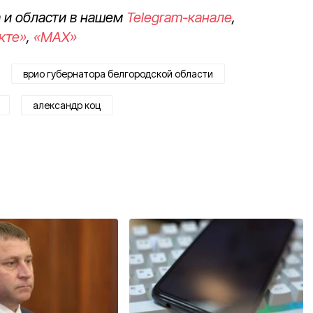
 и области в нашем
Telegram-канале
,
кте»
,
«MAX»
врио губернатора белгородской области
александр коц