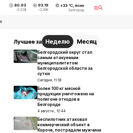
80.93
93.19
+
33
°С,
ясно
-0.20
$
-0.39
€
Белгород
л
Неделю
Месяц
Лучшее за
Белгородский округ стал
самым атакуемым
муниципалитетом
Белгородской области за
сутки
Сегодня, 11:18
Более 100 кг мясной
продукции уничтожено на
полигоне отходов в
Белгороде
4 августа , 12:44
Беспилотник атаковал
коммерческий объект в
Короче, пострадали мужчина