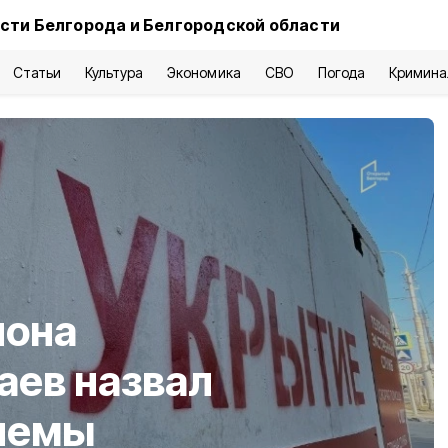
сти Белгорода и Белгородской области
Статьи
Культура
Экономика
СВО
Погода
Кримина
иона
аев назвал
лемы