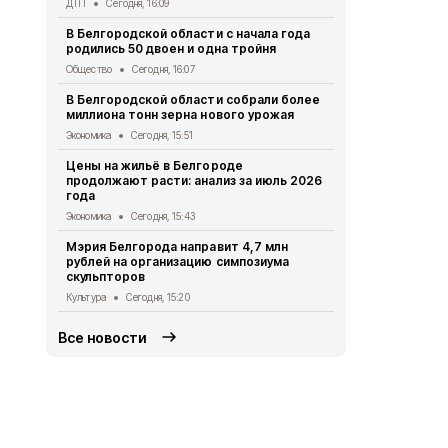
ДТП
Сегодня, 16:09
Современна
В Белгородской области с начала года
открылась 
родились 50 двоен и одна тройня
Бизнес
Сегод
Общество
Сегодня, 16:07
Белгородцы
В Белгородской области собрали более
росгвардей
миллиона тонн зерна нового урожая
минувшую 
Экономика
Сегодня, 15:51
Безопасность
Цены на жильё в Белгороде
Под ударом
продолжают расти: анализ за июль 2026
муниципали
года
— ранена ж
Экономика
Сегодня, 15:43
СВО
Сегодня
Мэрия Белгорода направит 4,7 млн
Рабочая не
рублей на организацию симпозиума
завершится
скульпторов
грозой и гр
Культура
Сегодня, 15:20
Погода
Сего
Все новости