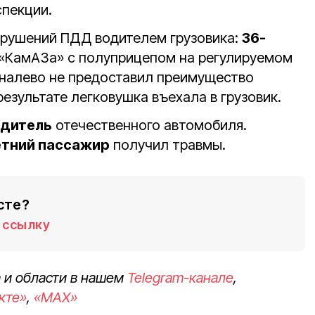
спекции.
арушений ПДД водителем грузовика:
36-
«КамАЗа» с полуприцепом на регулируемом
 налево не предоставил преимущество
результате легковушка въехала в грузовик.
одитель
отечественного автомобиля.
етний пассажир
получил травмы.
сте?
ссылку
 и области в нашем
Telegram-канале
,
кте»
,
«MAX»