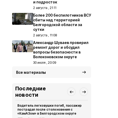
и подросток
2 августа , 21:11
Более 200 беспилотников ВСУ
сбиты над территорией
Белгородской области за
сутки
2 августа , 11:08
Александр Шуваев проверил
ремонт дорог и обсудил
вопросы безопасности в
Волоконовском округе
30 июля , 20:09
Все материалы
Последние
новости
Водитель легковушки погиб, пассажир
Врач назва
пострадал после столкновения с
сильнее вс
«КамАЗом» в Белгородском округе
Здоровье
Сег