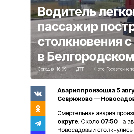
Водитель легко
пассажир пост
столкновения 
в Белгородском
Сегодня, 16:09
ДТП
Фото:
Госавтоинспе
Авария произошла 5 авг
Севрюково — Новосадо
Смертельная авария произ
округе
. Около
07:50
на а
Новосадовый столкнулись 