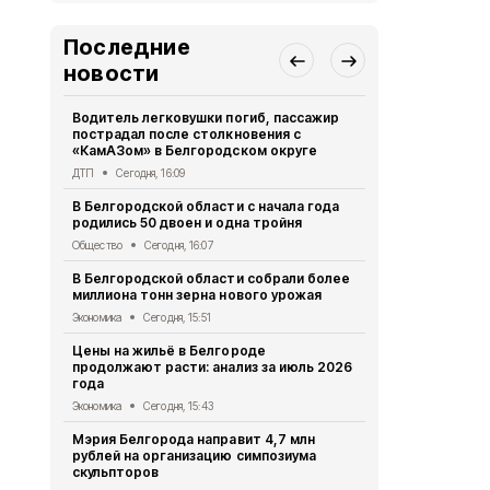
Последние
новости
Водитель легковушки погиб, пассажир
Врач назва
пострадал после столкновения с
сильнее вс
«КамАЗом» в Белгородском округе
Здоровье
Сег
ДТП
Сегодня, 16:09
Современна
В Белгородской области с начала года
открылась 
родились 50 двоен и одна тройня
Бизнес
Сегод
Общество
Сегодня, 16:07
Белгородцы
В Белгородской области собрали более
росгвардей
миллиона тонн зерна нового урожая
минувшую 
Экономика
Сегодня, 15:51
Безопасность
Цены на жильё в Белгороде
Под ударом
продолжают расти: анализ за июль 2026
муниципали
года
— ранена ж
Экономика
Сегодня, 15:43
СВО
Сегодня
Мэрия Белгорода направит 4,7 млн
Рабочая не
рублей на организацию симпозиума
завершится
скульпторов
грозой и гр