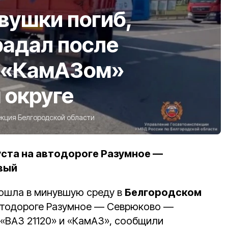
вушки погиб,
радал после
с «КамАЗом»
 округе
кция Белгородской области
уста на автодороге Разумное —
вый
ошла в минувшую среду в
Белгородском
втодороге Разумное — Севрюково —
«ВАЗ 21120» и «КамАЗ», сообщили