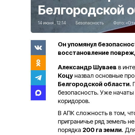
Белгородской 
14 июня , 12:14
Безопасность
Фото:
«От
Он упомянул безопаснос
восстановление повреж
Александр Шуваев
в инт
Коцу
назвал основные про
Белгородской области
.
безопасность. Уже начаты
коридоров.
В АПК сложность в том, чт
приграничье ряд земель н
порядка
200 га земли
. Дл