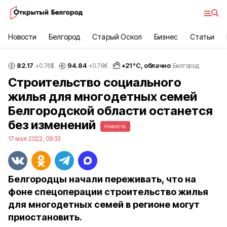
Новости
Белгород
Старый Оскол
Бизнес
Статьи
82.17
94.84
+
21
°С,
облачно
+0.76
$
+0.78
€
Белгород
Строительство социального
жилья для многодетных семей
Белгородской области останется
без изменений
Новость
17 мая 2022, 09:33
Белгородцы начали переживать, что на
фоне спецоперации строительство жилья
для многодетных семей в регионе могут
приостановить.