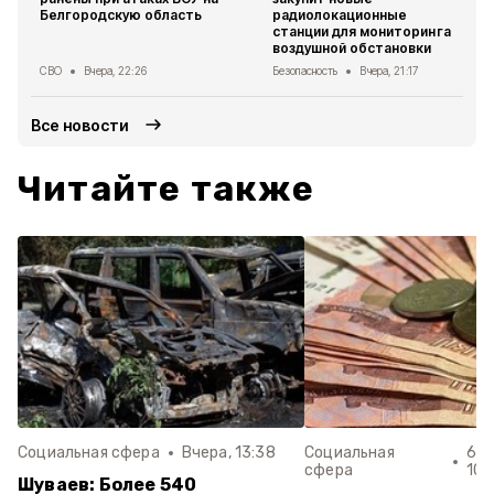
Белгородскую область
радиолокационные
станции для мониторинга
воздушной обстановки
СВО
Вчера, 22:26
Безопасность
Вчера, 21:17
Все новости
Читайте также
Социальная сфера
Вчера, 13:38
Социальная
6 а
сфера
10:
Шуваев: Более 540