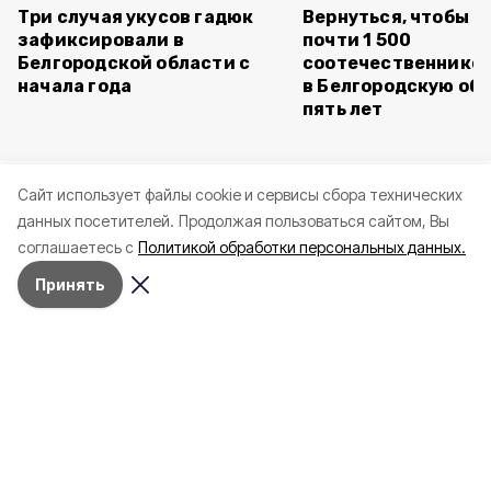
Три случая укусов гадюк
Вернуться, чтобы о
зафиксировали в
почти 1 500
Белгородской области с
соотечественников
начала года
в Белгородскую обл
пять лет
Cайт использует файлы cookie и сервисы сбора технических
данных посетителей.
Продолжая пользоваться сайтом, Вы
соглашаетесь с
Политикой обработки персональных данных.
Принять
Вчера, 22:26
СВО
Фото:
Женщина и мужчина ранены при