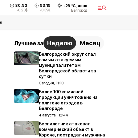
80.93
93.19
+
28
°С,
ясно
-0.20
$
-0.39
€
Белгород
л
Неделю
Месяц
Лучшее за
Белгородский округ стал
самым атакуемым
муниципалитетом
Белгородской области за
сутки
Сегодня, 11:18
Более 100 кг мясной
продукции уничтожено на
полигоне отходов в
Белгороде
4 августа , 12:44
Беспилотник атаковал
коммерческий объект в
Короче, пострадали мужчина