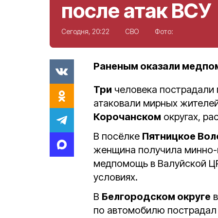
после атак ВСУ
Сегодня, 20:22
СВО
Фото:
Раненым оказали медпо
Три
человека пострадали 
атаковали мирных жителе
Корочанском
округах, ра
В посёлке
Пятницкое Вол
женщина получила минно-в
медпомощь в Валуйской Ц
условиях.
В
Белгородском округе
в
по автомобилю пострадал 