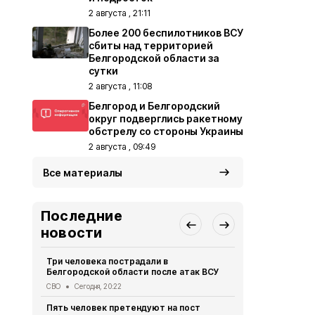
2 августа , 21:11
Более 200 беспилотников ВСУ
сбиты над территорией
Белгородской области за
сутки
2 августа , 11:08
Белгород и Белгородский
округ подверглись ракетному
обстрелу со стороны Украины
2 августа , 09:49
Все материалы
Последние
новости
Три человека пострадали в
В Белгородс
Белгородской области после атак ВСУ
атак ВСУ по
жителей
СВО
Сегодня, 20:22
СВО
Сегодня,
Пять человек претендуют на пост