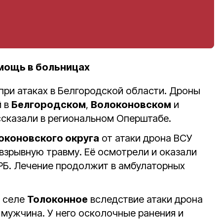
мощь в больницах
при атаках в Белгородской области. Дроны
й в
Белгородском
,
Волоконовском
и
ссказали в региональном Оперштабе.
оконовского округа
от атаки дрона ВСУ
зрывную травму. Еë осмотрели и оказали
РБ. Лечение продолжит в амбулаторных
 селе
Толоконное
вследствие атаки дрона
мужчина. У него осколочные ранения и