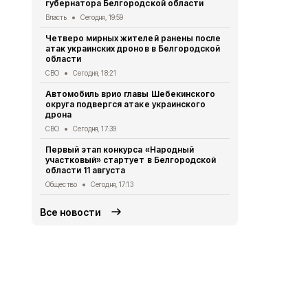
губернатора Белгородской области
Водитель л
пострадал 
Власть
Сегодня, 19:59
«КамАЗом» 
Четверо мирных жителей ранены после
ДТП
Сегодня
атак украинских дронов в Белгородской
области
В Белгородс
родились 50
СВО
Сегодня, 18:21
Общество
Се
Автомобиль врио главы Шебекинского
округа подвергся атаке украинского
В Белгород
дрона
миллиона то
СВО
Сегодня, 17:39
Экономика
Се
Первый этап конкурса «Народный
Цены на жи
участковый» стартует в Белгородской
продолжают
области 11 августа
года
Общество
Сегодня, 17:13
Экономика
Се
Все новости