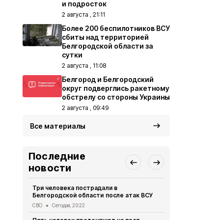
и подросток
2 августа , 21:11
Более 200 беспилотников ВСУ
сбиты над территорией
Белгородской области за
сутки
2 августа , 11:08
Белгород и Белгородский
округ подверглись ракетному
обстрелу со стороны Украины
2 августа , 09:49
Все материалы
Последние
новости
Три человека пострадали в
В Белгородс
Белгородской области после атак ВСУ
атак ВСУ по
жителей
СВО
Сегодня, 20:22
СВО
Сегодня,