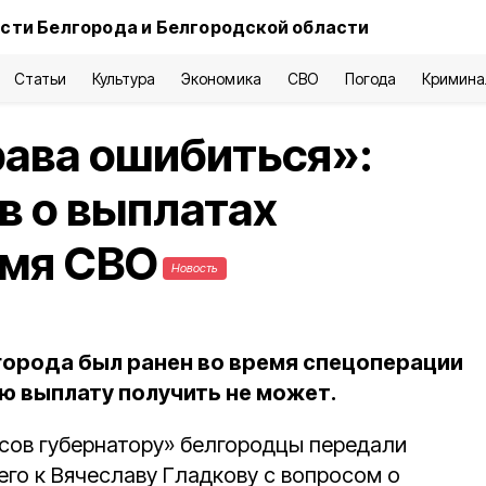
сти Белгорода и Белгородской области
Статьи
Культура
Экономика
СВО
Погода
Кримина
ава ошибиться»:
в о выплатах
емя СВО
Новость
орода был ранен во время спецоперации
ю выплату получить не может.
осов губернатору» белгородцы передали
о к Вячеславу Гладкову с вопросом о