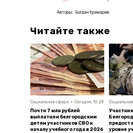
Авторы:
Богдан Крамарев
Читайте также
Социальная сфера
Сегодня, 10:29
Социальная
Почти 7 млн рублей
Участник
выплатили белгородским
Белгород
детям участников СВО к
предоста
началу учебного года в 2026
уровне у