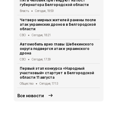
Пять человек претендуют на пост
губернатора Белгородской области
Водитель л
пострадал 
Власть
Сегодня, 19:59
«КамАЗом» 
Четверо мирных жителей ранены после
ДТП
Сегодня
атак украинских дронов в Белгородской
области
В Белгородс
родились 50
СВО
Сегодня, 18:21
Общество
Се
Автомобиль врио главы Шебекинского
округа подвергся атаке украинского
В Белгород
дрона
миллиона то
СВО
Сегодня, 17:39
Экономика
Се
Первый этап конкурса «Народный
Цены на жи
участковый» стартует в Белгородской
продолжают
области 11 августа
года
Общество
Сегодня, 17:13
Экономика
Се
Все новости