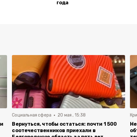
года
Социальная сфера
20 мая , 15:38
Кр
ли
Вернуться, чтобы остаться: почти 1 500
Не
соотечественников приехали в
об
Белгородскую область за пять лет
те