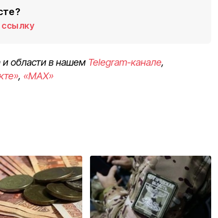
сте?
ссылку
 и области в нашем
Telegram-канале
,
кте»
,
«MAX»