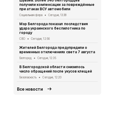
Шуваев: Более 540 белгородцев
В Белгородс
получили компенсации за повреждённые
пострадали
при атаках ВСУ автомобили
«Орлана»
Социальная сфера
Сегодня, 13:38
СВО
Сегодня,
Мэр Белгорода показал последствия
Белгородец 
удара украинского беспилотника по
ссоре
городу
Криминал
Сег
СВО
Сегодня, 12:56
Двое жител
Жителей Белгорода предупредили о
обвиняются
временных отключениях света 7 августа
бюджетных
Белгород
Сегодня, 12:35
Криминал
Сег
В Белгородской области снизилось
При атаке 
число обращений после укусов клещей
пострадали
Безопасность
Сегодня, 12:20
СВО
Сегодня,
Все новости