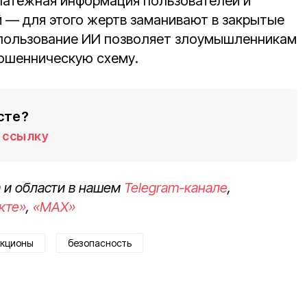
латёжная информация пользователей и
й — для этого жертв заманивают в закрытые
пользование ИИ позволяет злоумышленникам
ошенническую схему.
сте?
ссылку
 и области в нашем
Telegram-канале
,
кте»
,
«MAX»
акционы
безопасность