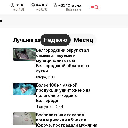
81.41
94.06
+
35
°С,
ясно
+0.48
$
+0.87
€
Белгород
л
Неделю
Месяц
Лучшее за
Белгородский округ стал
самым атакуемым
муниципалитетом
Белгородской области за
сутки
Вчера, 11:18
Более 100 кг мясной
продукции уничтожено на
полигоне отходов в
Белгороде
4 августа , 12:44
Беспилотник атаковал
коммерческий объект в
Короче, пострадали мужчина