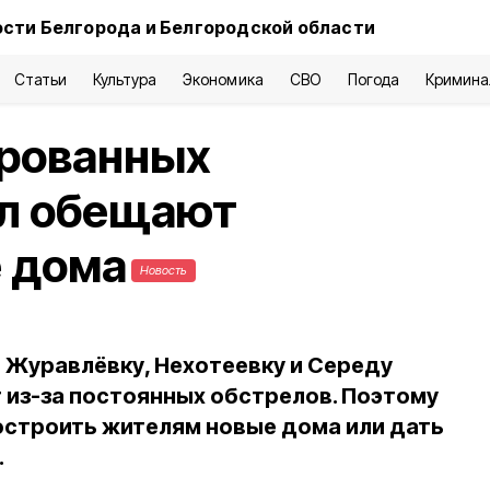
сти Белгорода и Белгородской области
Статьи
Культура
Экономика
СВО
Погода
Кримина
рованных
ёл обещают
е дома
Новость
 Журавлёвку, Нехотеевку и Середу
 из-за постоянных обстрелов. Поэтому
остроить жителям новые дома или дать
.