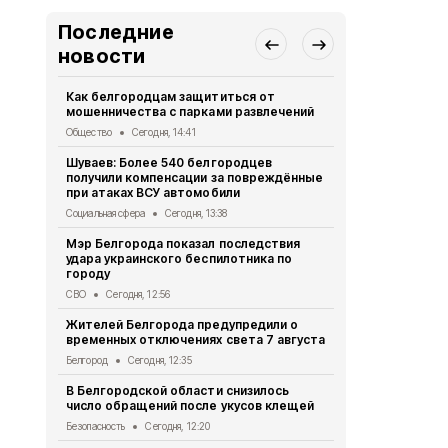
Последние
новости
Как белгородцам защититься от
С начала ав
мошенничества с парками развлечений
пострадали
Общество
Сегодня, 14:41
СВО
Сегодня
Шуваев: Более 540 белгородцев
В Белгородс
получили компенсации за повреждённые
пострадали
при атаках ВСУ автомобили
«Орлана»
Социальная сфера
Сегодня, 13:38
СВО
Сегодня,
Мэр Белгорода показал последствия
Белгородец 
удара украинского беспилотника по
ссоре
городу
Криминал
Сег
СВО
Сегодня, 12:56
Двое жител
Жителей Белгорода предупредили о
обвиняются
временных отключениях света 7 августа
бюджетных
Белгород
Сегодня, 12:35
Криминал
Сег
В Белгородской области снизилось
При атаке 
число обращений после укусов клещей
пострадали
Безопасность
Сегодня, 12:20
СВО
Сегодня,