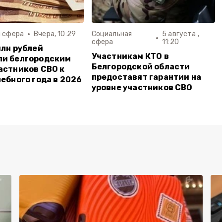
 сфера
Вчера, 10:29
Социальная
5 августа ,
сфера
11:20
млн рублей
Участникам КТО в
ли белгородским
Белгородской области
астников СВО к
предоставят гарантии на
чебного года в 2026
уровне участников СВО