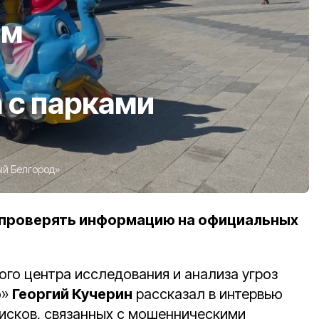
ам
 с парками
й Белгород»
проверять информацию на официальных
ого центра исследования и анализа угроз
о»
Георгий Кучерин
рассказал в интервью
рисков, связанных с мошенническими