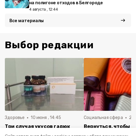
на полигоне отходов в Белгороде
4 августа , 12:44
Все материалы
Выбор редакции
Здоровье
10 июня , 14:45
Социальная сфера
20 
Три случая укусов гадюк
Вернуться, чтобы о
зафиксировали в
почти 1 500