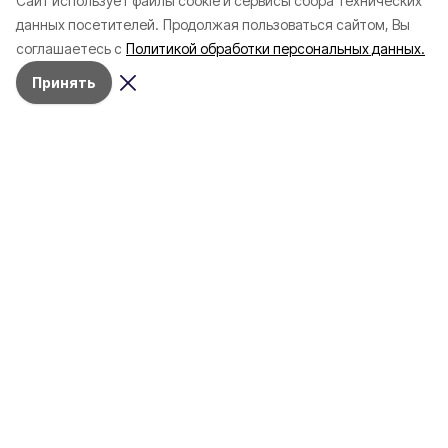
Cайт использует файлы cookie и сервисы сбора технических
Белгородской области с
соотечественников
данных посетителей.
Продолжая пользоваться сайтом, Вы
начала года
в Белгородскую обл
соглашаетесь с
Политикой обработки персональных данных.
пять лет
Принять
4 марта , 17:38
Общество
Фото:
«Открытый Белгород»
Аромасвечи, плед и
водонагреватель: Что подарить
на 8 марта белгородке?