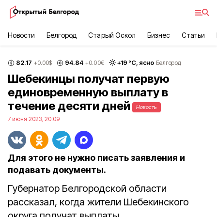
Новости
Белгород
Старый Оскол
Бизнес
Статьи
82.17
94.84
+
19
°С,
ясно
+0.00
$
+0.00
€
Белгород
Шебекинцы получат первую
единовременную выплату в
течение десяти дней
Новость
7 июня 2023, 20:09
Для этого не нужно писать заявления и
подавать документы.
Губернатор Белгородской области
рассказал, когда жители Шебекинского
округа получат выплаты.