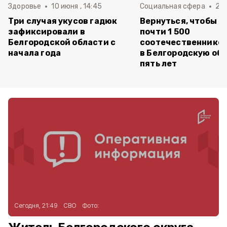
Здоровье
10 июня , 14:45
Социальная сфера
20 
Три случая укусов гадюк
Вернуться, чтобы о
зафиксировали в
почти 1 500
Белгородской области с
соотечественников
начала года
в Белгородскую обл
пять лет
Сегодня, 21:49
СВО
Фото: