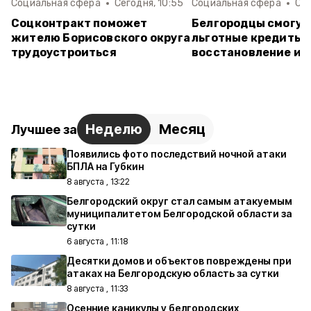
Социальная сфера
Сегодня, 10:55
Социальная сфера
Сег
Соцконтракт поможет
Белгородцы смогут
жителю Борисовского округа
льготные кредиты 
трудоустроиться
восстановление и
Неделю
Месяц
Лучшее за
Появились фото последствий ночной атаки
БПЛА на Губкин
8 августа , 13:22
Белгородский округ стал самым атакуемым
муниципалитетом Белгородской области за
сутки
6 августа , 11:18
Десятки домов и объектов повреждены при
атаках на Белгородскую область за сутки
8 августа , 11:33
Осенние каникулы у белгородских