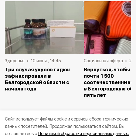
Здоровье
10 июня , 14:45
Социальная сфера
20 
Три случая укусов гадюк
Вернуться, чтобы о
зафиксировали в
почти 1 500
Белгородской области с
соотечественников
начала года
в Белгородскую обл
пять лет
Cайт использует файлы cookie и сервисы сбора технических
данных посетителей.
Продолжая пользоваться сайтом, Вы
соглашаетесь с
Политикой обработки персональных данных.