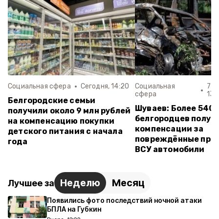
Социальная сфера
Сегодня, 14:20
Социальная
7 а
сфера
13:
Белгородские семьи
Шуваев: Более 540
получили около 9 млн рублей
белгородцев получ
на компенсацию покупки
компенсации за
детского питания с начала
повреждённые при 
года
ВСУ автомобили
Неделю
Месяц
Лучшее за
Появились фото последствий ночной атаки
БПЛА на Губкин