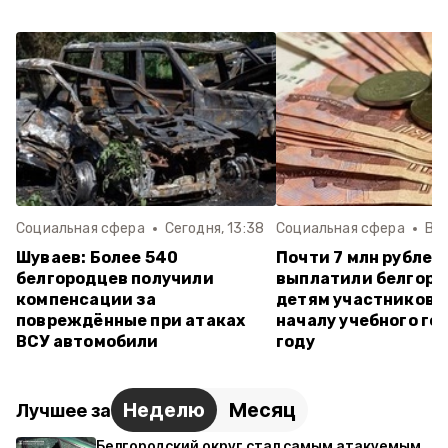
Социальная сфера
Сегодня, 13:38
Социальная сфера
Вче
Шуваев: Более 540
Почти 7 млн рублей
белгородцев получили
выплатили белгор
компенсации за
детям участников 
повреждённые при атаках
началу учебного го
ВСУ автомобили
году
Неделю
Месяц
Лучшее за
Белгородский округ стал самым атакуемым