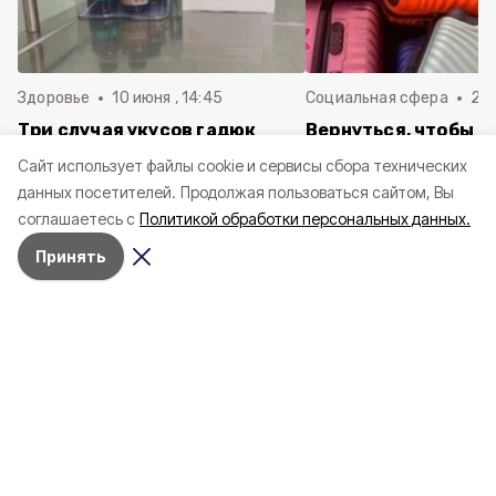
Здоровье
10 июня , 14:45
Социальная сфера
20 
Три случая укусов гадюк
Вернуться, чтобы о
зафиксировали в
почти 1 500
Cайт использует файлы cookie и сервисы сбора технических
Белгородской области с
соотечественников
данных посетителей.
Продолжая пользоваться сайтом, Вы
начала года
в Белгородскую обл
соглашаетесь с
Политикой обработки персональных данных.
пять лет
Принять