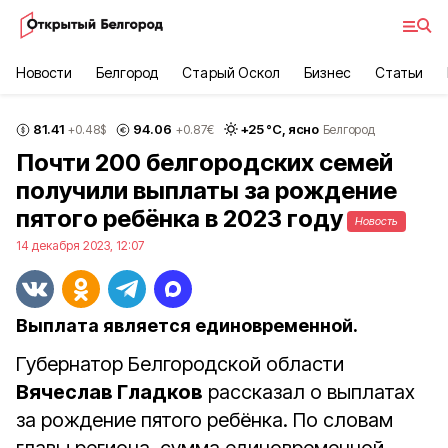
Новости
Белгород
Старый Оскол
Бизнес
Статьи
81.41
94.06
+
25
°С,
ясно
+0.48
$
+0.87
€
Белгород
Почти 200 белгородских семей
получили выплаты за рождение
пятого ребёнка в 2023 году
Новость
14 декабря 2023, 12:07
Выплата является единовременной.
Губернатор Белгородской области
Вячеслав Гладков
рассказал о выплатах
за рождение пятого ребёнка. По словам