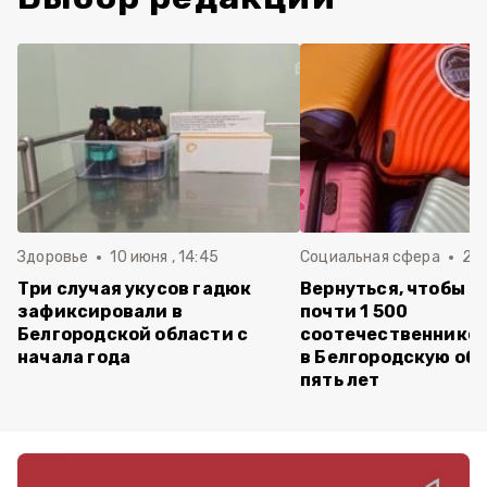
Здоровье
10 июня , 14:45
Социальная сфера
20 
Три случая укусов гадюк
Вернуться, чтобы о
зафиксировали в
почти 1 500
Белгородской области с
соотечественников
начала года
в Белгородскую обл
пять лет