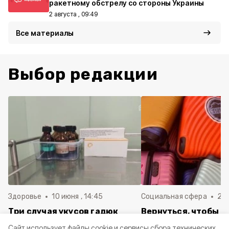
ракетному обстрелу со стороны Украины
2 августа , 09:49
Все материалы
Выбор редакции
Здоровье
10 июня , 14:45
Социальная сфера
20 
Три случая укусов гадюк
Вернуться, чтобы о
зафиксировали в
почти 1 500
Cайт использует файлы cookie и сервисы сбора технических