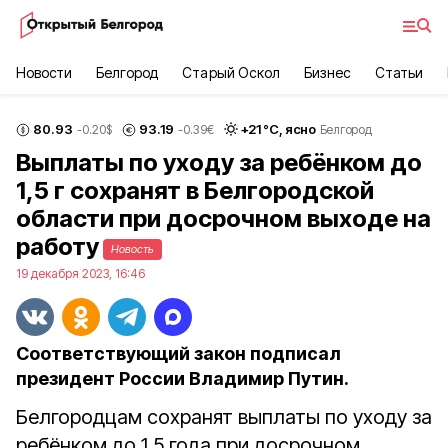
Новости
Белгород
Старый Оскол
Бизнес
Статьи
80.93
93.19
+
21
°С,
ясно
-0.20
$
-0.39
€
Белгород
Выплаты по уходу за ребёнком до
1,5 г сохранят в Белгородской
области при досрочном выходе на
работу
Новость
19 декабря 2023, 16:46
Соответствующий закон подписал
президент России Владимир Путин.
Белгородцам сохранят выплаты по уходу за
ребёнком до 1,5 года при досрочном