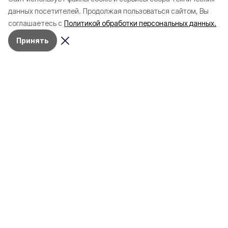
Белгородской области с
соотечественников
данных посетителей.
Продолжая пользоваться сайтом, Вы
начала года
в Белгородскую обл
соглашаетесь с
Политикой обработки персональных данных.
пять лет
Принять
4 марта , 17:38
Общество
Фото:
«Открытый Белгород»
Аромасвечи, плед и
водонагреватель: Что подарить
на 8 марта белгородке?