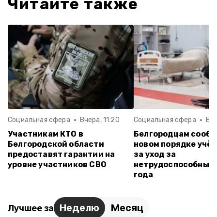
Читайте также
Социальная сфера
Вчера, 11:20
Социальная сфера
Вче
Участникам КТО в
Белгородцам сообщ
Белгородской области
новом порядке учё
предоставят гарантии на
за уход за
уровне участников СВО
нетрудоспособными
года
Неделю
Месяц
Лучшее за