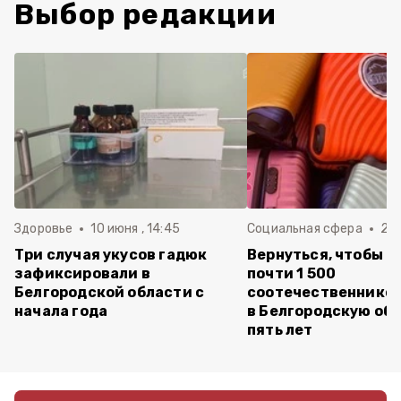
Выбор редакции
Здоровье
10 июня , 14:45
Социальная сфера
20 
Три случая укусов гадюк
Вернуться, чтобы о
зафиксировали в
почти 1 500
Белгородской области с
соотечественников
начала года
в Белгородскую обл
пять лет