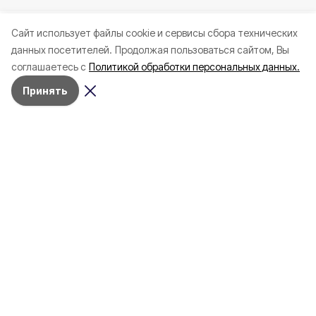
Cайт использует файлы cookie и сервисы сбора технических
данных посетителей.
Продолжая пользоваться сайтом, Вы
соглашаетесь с
Политикой обработки персональных данных.
Принять
Сегодня, 23:08
ЖКХ
Фото:
«Открытый Белгород» (архив)
В Белгороде на нескольких улицах
временно отключили наружное
освещение
Это связано с проведением ремонтных