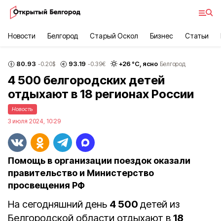
Новости
Белгород
Старый Оскол
Бизнес
Статьи
80.93
93.19
+
26
°С,
ясно
-0.20
$
-0.39
€
Белгород
4 500 белгородских детей
отдыхают в 18 регионах России
Новость
3 июля 2024, 10:29
Помощь в организации поездок оказали
правительство и Министерство
просвещения РФ
На сегодняшний день
4 500
детей из
Белгородской области отдыхают в
18