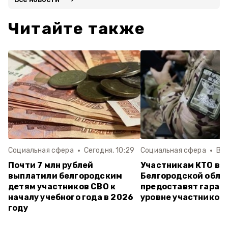
Читайте также
Социальная сфера
Сегодня, 10:29
Социальная сфера
Вче
Почти 7 млн рублей
Участникам КТО в
выплатили белгородским
Белгородской обла
детям участников СВО к
предоставят гаран
началу учебного года в 2026
уровне участников
году