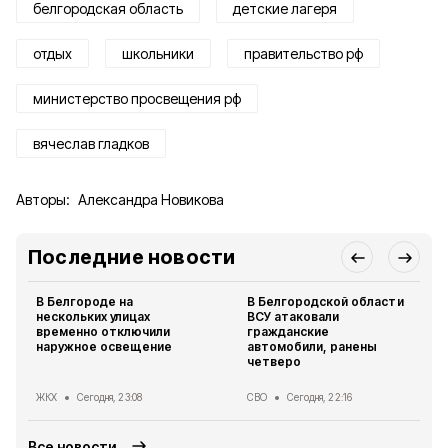
белгородская область
детские лагеря
отдых
школьники
правительство рф
министерство просвещения рф
вячеслав гладков
Авторы:
Александра Новикова
Последние новости
В Белгороде на
В Белгородской области
нескольких улицах
ВСУ атаковали
временно отключили
гражданские
наружное освещение
автомобили, ранены
четверо
ЖКХ
Сегодня, 23:08
СВО
Сегодня, 22:16
Все новости