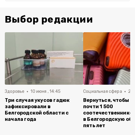
Выбор редакции
Здоровье
10 июня , 14:45
Социальная сфера
20 
Три случая укусов гадюк
Вернуться, чтобы о
зафиксировали в
почти 1 500
Белгородской области с
соотечественников
начала года
в Белгородскую обл
пять лет