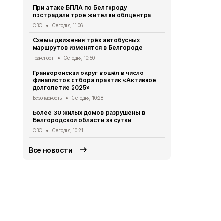
При атаке БПЛА по Белгороду
Спасатели 
пострадали трое жителей облцентра
легче пере
СВО
Сегодня, 11:06
Безопасность
Схемы движения трёх автобусных
Пятеро бел
маршрутов изменятся в Белгороде
результате 
Транспорт
Сегодня, 10:50
СВО
Сегодня
Грайворонский округ вошёл в число
За сутки пр
финалистов отбора практик «Активное
области по
долголетие 2025»
СВО
Сегодня
Безопасность
Сегодня, 10:28
38-летняя б
Более 30 жилых домов разрушены в
пылу ссоры
Белгородской области за сутки
Криминал
Сег
СВО
Сегодня, 10:21
Все новости