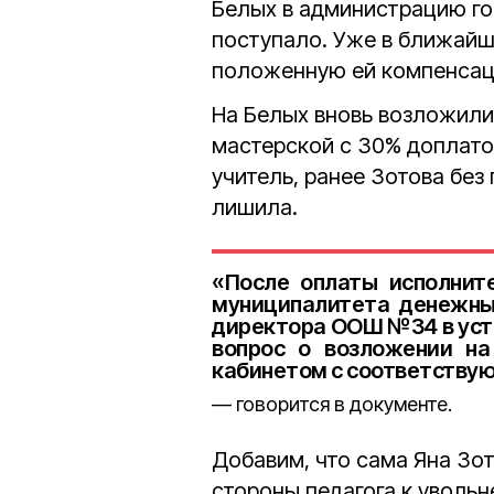
Белых в администрацию го
поступало. Уже в ближайш
положенную ей компенсац
На Белых вновь возложили
мастерской с 30% доплатой
учитель, ранее Зотова без
лишила.
«После оплаты исполнит
муниципалитета денежны
директора ООШ №34 в уст
вопрос о возложении на
кабинетом с соответству
говорится в документе.
Добавим, что сама Яна Зо
стороны педагога к увольн