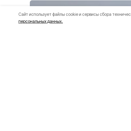
Cайт использует файлы cookie и сервисы сбора техничес
персональных данных.
Двое жителей
Белгородской 
обвиняются в п
хищение бюдж
средств
Сегодня, 11:38
Криминал
Фото:
«Открыт