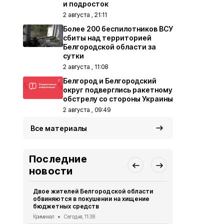
и подросток
2 августа , 21:11
Более 200 беспилотников ВСУ
сбиты над территорией
Белгородской области за
сутки
2 августа , 11:08
Белгород и Белгородский
округ подверглись ракетному
обстрелу со стороны Украины
2 августа , 09:49
Все материалы
Последние
новости
Двое жителей Белгородской области
Более 700 
обвиняются в покушении на хищение
Новоосколь
бюджетных средств
области наш
Криминал
Сегодня, 11:38
Общество
Се