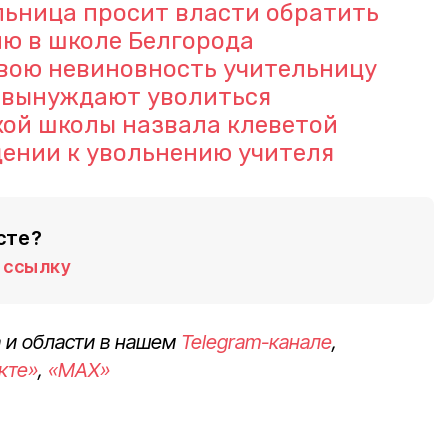
льница просит власти обратить
ю в школе Белгорода
свою невиновность учительницу
и вынуждают уволиться
кой школы назвала клеветой
ении к увольнению учителя
сте?
ссылку
 и области в нашем
Telegram-канале
,
кте»
,
«MAX»