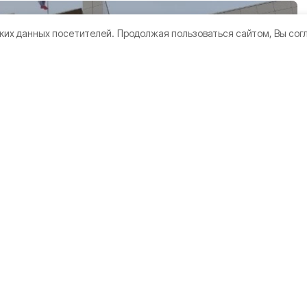
ких данных посетителей.
Продолжая пользоваться сайтом, Вы сог
области
окушении на
етных
ый Белгород»