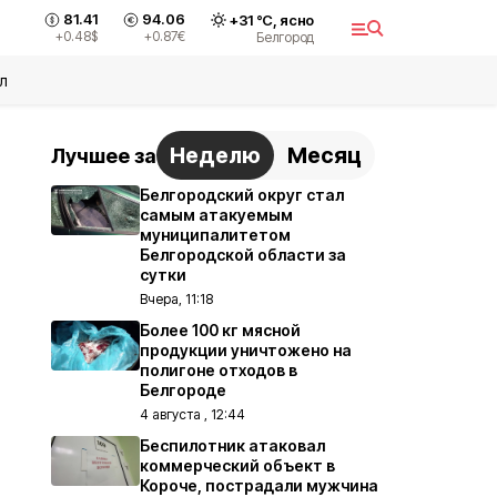
81.41
94.06
+
31
°С,
ясно
+0.48
$
+0.87
€
Белгород
л
Неделю
Месяц
Лучшее за
Белгородский округ стал
самым атакуемым
муниципалитетом
Белгородской области за
сутки
Вчера, 11:18
Более 100 кг мясной
продукции уничтожено на
полигоне отходов в
Белгороде
4 августа , 12:44
Беспилотник атаковал
коммерческий объект в
Короче, пострадали мужчина