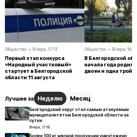
Общество
Вчера, 17:13
Общество
Вчера, 16:0
Первый этап конкурса
В Белгородской обл
«Народный участковый»
начала года родили
стартует в Белгородской
двоен и одна тройн
области 11 августа
Неделю
Месяц
Лучшее за
Белгородский округ стал самым атакуемым
муниципалитетом Белгородской области за
сутки
Вчера, 11:18
Более 100 кг мясной продукции уничтожено