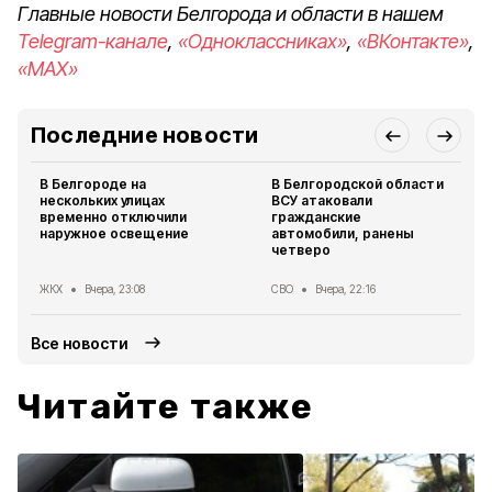
Главные новости Белгорода и области в нашем
Telegram-канале
,
«Одноклассниках»
,
«ВКонтакте»
,
«MAX»
Последние новости
В Белгороде на
В Белгородской области
нескольких улицах
ВСУ атаковали
временно отключили
гражданские
наружное освещение
автомобили, ранены
четверо
ЖКХ
Вчера, 23:08
СВО
Вчера, 22:16
Все новости
Читайте также