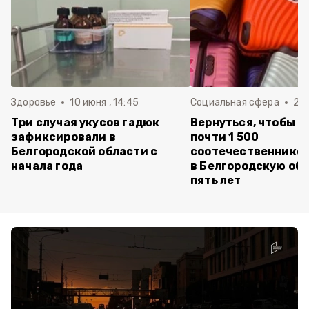
Здоровье
10 июня , 14:45
Социальная сфера
20 
Три случая укусов гадюк
Вернуться, чтобы о
зафиксировали в
почти 1 500
Белгородской области с
соотечественников
начала года
в Белгородскую обл
пять лет