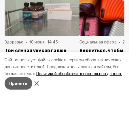
Здоровье
10 июня , 14:45
Социальная сфера
20 
Три случая укусов гадюк
Вернуться, чтобы о
зафиксировали в
почти 1 500
Cайт использует файлы cookie и сервисы сбора технических
Белгородской области с
соотечественников
данных посетителей.
Продолжая пользоваться сайтом, Вы
начала года
в Белгородскую обл
соглашаетесь с
Политикой обработки персональных данных.
пять лет
Принять