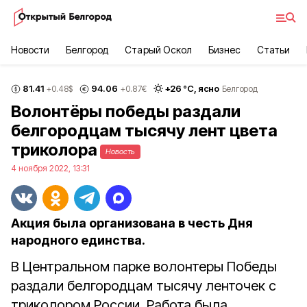
Новости
Белгород
Старый Оскол
Бизнес
Статьи
81.41
94.06
+
26
°С,
ясно
+0.48
$
+0.87
€
Белгород
Волонтёры победы раздали
белгородцам тысячу лент цвета
триколора
Новость
4 ноября 2022, 13:31
Акция была организована в честь Дня
народного единства.
В Центральном парке волонтеры Победы
раздали белгородцам тысячу ленточек с
триколором России. Работа была