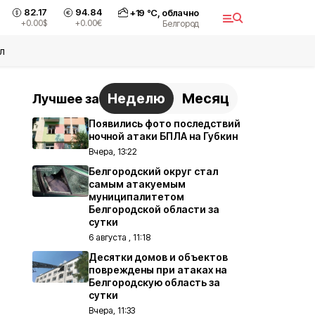
82.17
94.84
+
19
°С,
облачно
+0.00
$
+0.00
€
Белгород
л
Неделю
Месяц
Лучшее за
Появились фото последствий
ночной атаки БПЛА на Губкин
Вчера, 13:22
Белгородский округ стал
самым атакуемым
муниципалитетом
Белгородской области за
сутки
6 августа , 11:18
Десятки домов и объектов
повреждены при атаках на
Белгородскую область за
сутки
Вчера, 11:33