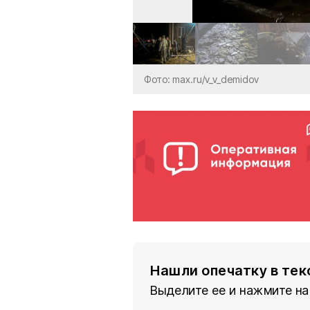
Фото: max.ru/v_v_demidov
Нашли опечатку в тек
Выделите ее и нажмите на