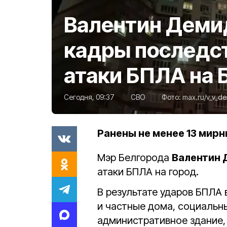
Валентин Деми
кадры последс
атаки БПЛА на 
Сегодня, 09:37
СВО
Фото:
max.ru/v_v_d
Ранены не менее 13 мир
Мэр Белгорода
Валентин
атаки БПЛА на город.
В результате ударов БПЛА
и частные дома, социальн
административное здание,