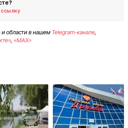
сте?
ссылку
 и области в нашем
Telegram-канале
,
кте»
,
«MAX»