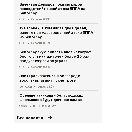
Валентин Демидов показал кадры
В Ивне зав
последствий ночной атаки БПЛА на
благоустро
Белгород
Общество
Вч
СВО
Сегодня, 09:37
218 белгоро
13 человек, в том числе двое детей,
августа
ранены при массированной атаке БПЛА
Общество
Вч
на Белгород
Выплату пр
СВО
Сегодня, 01:59
уже 91 студ
Белгородскую область вновь атакуют
Белгородск
беспилотники: жителей более 20 раз
Социальная сфер
предупреждали об угрозе
Роспотребн
СВО
Сегодня, 00:16
белгородца
Электроснабжение в Белгороде
домашних з
восстанавливают после грозы
Безопасность
Белгород
Вчера, 22:27
Мужчина уто
Осенние каникулы у белгородских
Борисовско
школьников будут длиннее зимних
ЧП
Вчера, 17
Образование
Вчера, 18:57
Все новости