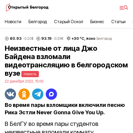
Новости
Белгород
Старый Оскол
Бизнес
Статьи
80.93
93.19
+
30
°С,
ясно
-0.20
$
-0.39
€
Белгород
Неизвестные от лица Джо
Байдена взломали
видеотрансляцию в белгородском
вузе
Новость
22 декабря 2022, 15:00
Во время пары взломщики включили песню
Рика Эстли Never Gonna Give You Up.
В БелГУ во время пары студентов
неизвестные взломали комнату