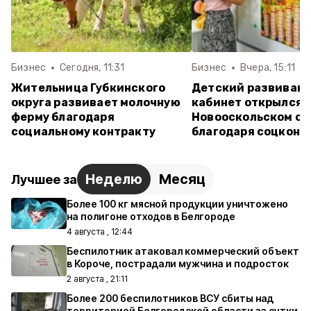
Бизнес
Сегодня, 11:31
Бизнес
Вчера, 15:11
Жительница Губкинского
Детский развиваю
округа развивает молочную
кабинет открылся 
ферму благодаря
Новооскольском ок
социальному контракту
благодаря соцконт
Неделю
Месяц
Лучшее за
Более 100 кг мясной продукции уничтожено
на полигоне отходов в Белгороде
4 августа , 12:44
Беспилотник атаковал коммерческий объект
в Короче, пострадали мужчина и подросток
2 августа , 21:11
Более 200 беспилотников ВСУ сбиты над
территорией Белгородской области за сутки