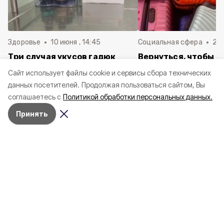
Здоровье
10 июня , 14:45
Социальная сфера
20 
Три случая укусов гадюк
Вернуться, чтобы о
зафиксировали в
почти 1 500
Cайт использует файлы cookie и сервисы сбора технических
Белгородской области с
соотечественников
данных посетителей.
Продолжая пользоваться сайтом, Вы
начала года
в Белгородскую обл
соглашаетесь с
Политикой обработки персональных данных.
пять лет
Принять