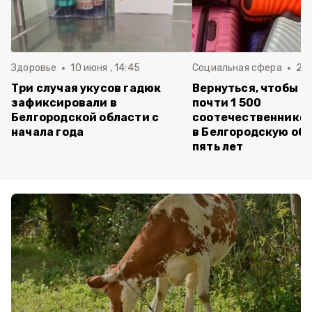
Здоровье
10 июня , 14:45
Социальная сфера
20 
Три случая укусов гадюк
Вернуться, чтобы о
зафиксировали в
почти 1 500
Белгородской области с
соотечественников
начала года
в Белгородскую обл
пять лет