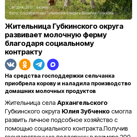
Сегодня, 11:31
Бизнес
Фото:
Соцсети главы Губкинского округа Василия Голикова
Жительница Губкинского округа
развивает молочную ферму
благодаря социальному
контракту
На средства господдержки сельчанка
приобрела корову и наладила производство
домашних молочных продуктов
Жительница села
Архангельского
Губкинского округа
Юлия Зубченко
смогла
развить личное подсобное хозяйство с
помощью социального контракта.Получив