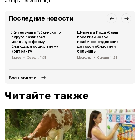
Авторы:
Алиса Голод
Последние новости
Жительница Губкинского
Шуваев и Поддубный
округа развивает
посетили новое
молочную ферму
приёмное отделение
благодаря социальному
детской областной
контракту
больницы
Бизнес
Сегодня, 11:31
Медицина
Сегодня, 11:26
Все новости
Читайте также