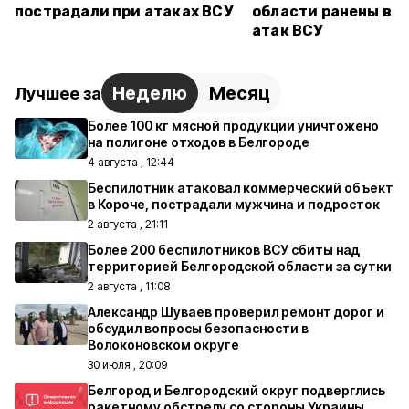
пострадали при атаках ВСУ
области ранены в р
атак ВСУ
Неделю
Месяц
Лучшее за
Более 100 кг мясной продукции уничтожено
на полигоне отходов в Белгороде
4 августа , 12:44
Беспилотник атаковал коммерческий объект
в Короче, пострадали мужчина и подросток
2 августа , 21:11
Более 200 беспилотников ВСУ сбиты над
территорией Белгородской области за сутки
2 августа , 11:08
Александр Шуваев проверил ремонт дорог и
обсудил вопросы безопасности в
Волоконовском округе
30 июля , 20:09
Белгород и Белгородский округ подверглись
ракетному обстрелу со стороны Украины