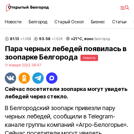
Новости
Белгород
Старый Оскол
Бизнес
Статьи
81.13
93.58
+
21
°С,
ясно
+1.06
$
+1.62
€
Белгород
Пара черных лебедей появилась в
зоопарке Белгорода
Новость
11 января 2023, 09:47
Сейчас посетители зоопарка могут увидеть
лебедей через стекло.
В Белгородский зоопарк привезли пару
черных лебедей, сообщили в Telegram-
канале группы компаний «Агро-Белогорье».
Сейчас посетители могут увидеть