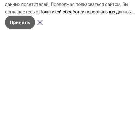
данных посетителей.
Продолжая пользоваться сайтом, Вы
начала года
в Белгородскую обл
соглашаетесь с
Политикой обработки персональных данных.
пять лет
Принять
4 марта , 17:38
Общество
Фото:
«Открытый Белгород»
Аромасвечи, плед и
водонагреватель: Что подарить
на 8 марта белгородке?