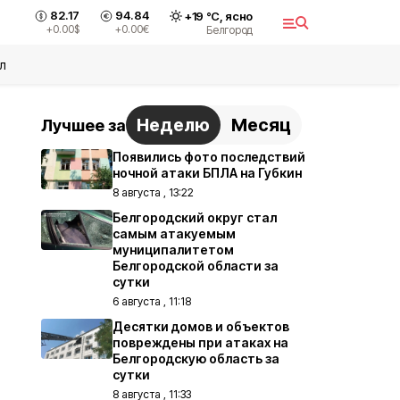
82.17
94.84
+
19
°С,
ясно
+0.00
$
+0.00
€
Белгород
л
Неделю
Месяц
Лучшее за
Появились фото последствий
ночной атаки БПЛА на Губкин
8 августа , 13:22
Белгородский округ стал
самым атакуемым
муниципалитетом
Белгородской области за
сутки
6 августа , 11:18
Десятки домов и объектов
повреждены при атаках на
Белгородскую область за
сутки
8 августа , 11:33