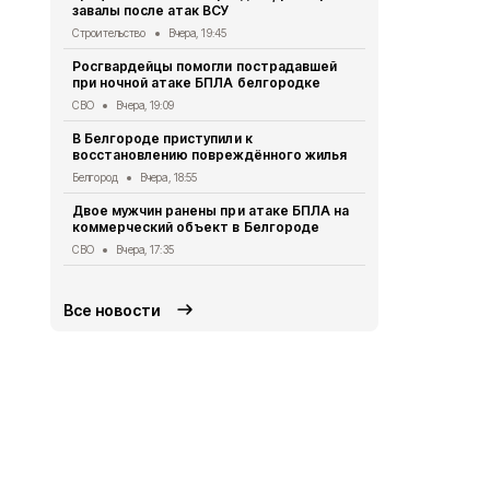
Белгород
Вче
завалы после атак ВСУ
В центре Б
Строительство
Вчера, 19:45
ограничено
Росгвардейцы помогли пострадавшей
последстви
при ночной атаке БПЛА белгородке
Белгород
Вче
СВО
Вчера, 19:09
В белгород
В Белгороде приступили к
состоянии 
восстановлению повреждённого жилья
на Белгоро
Белгород
Вчера, 18:55
Медицина
Вч
Двое мужчин ранены при атаке БПЛА на
Белгородск
коммерческий объект в Белгороде
млн рублей
детского пи
СВО
Вчера, 17:35
Социальная сфер
Все новости