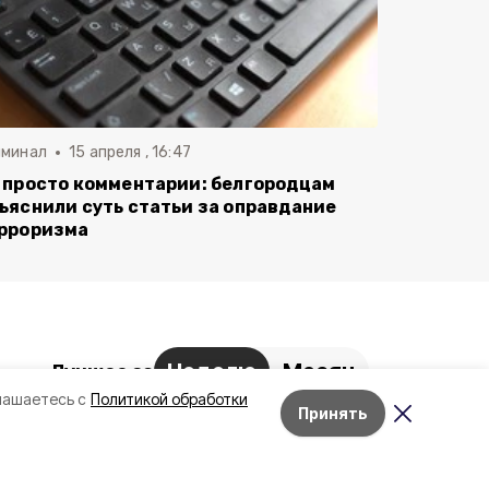
иминал
15 апреля , 16:47
 просто комментарии: белгородцам
ъяснили суть статьи за оправдание
рроризма
Неделю
Месяц
Лучшее за
лашаетесь с
Политикой обработки
Появились фото последствий
Принять
Лента новостей
ночной атаки БПЛА на Губкин
8 августа , 13:22
Белгородский округ стал