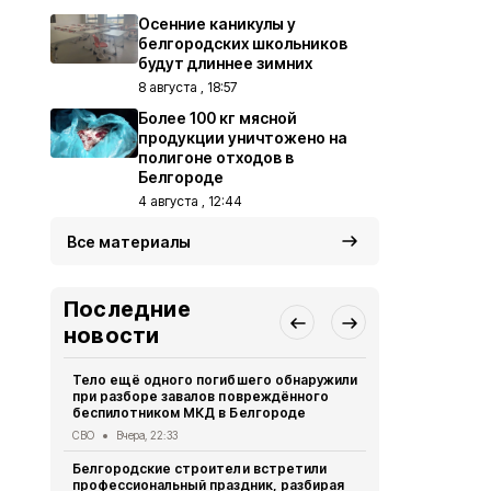
Осенние каникулы у
белгородских школьников
будут длиннее зимних
8 августа , 18:57
Более 100 кг мясной
продукции уничтожено на
полигоне отходов в
Белгороде
4 августа , 12:44
Все материалы
Последние
новости
Тело ещё одного погибшего обнаружили
До 29 граду
при разборе завалов повреждённого
Белгородск
беспилотником МКД в Белгороде
Погода
Вчера
СВО
Вчера, 22:33
Часть жите
Белгородские строители встретили
Белгороде 
профессиональный праздник, разбирая