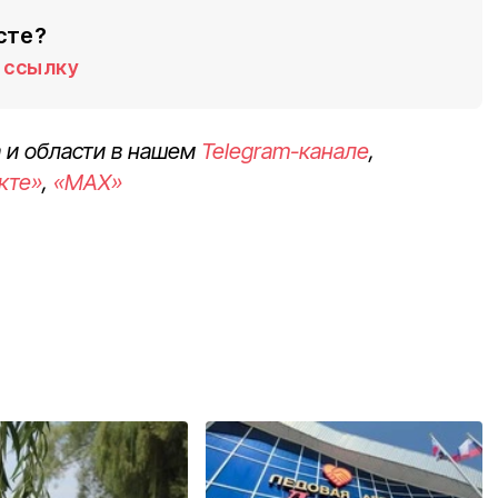
сте?
ссылку
 и области в нашем
Telegram-канале
,
кте»
,
«MAX»