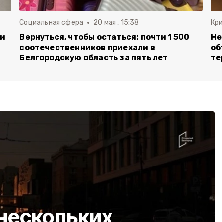
Социальная сфера
20 мая , 15:38
Кр
ли
Вернуться, чтобы остаться: почти 1 500
Не
соотечественников приехали в
об
Белгородскую область за пять лет
те
 нескольких