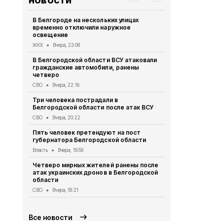
новости
В Белгороде на нескольких улицах
Автомобиль
временно отключили наружное
округа подв
освещение
дрона
ЖКХ
Вчера, 23:08
СВО
Вчера, 1
В Белгородской области ВСУ атаковали
Первый эта
гражданские автомобили, ранены
участковый
четверо
области 11 
СВО
Вчера, 22:16
Общество
Вч
Три человека пострадали в
В Белгородс
Белгородской области после атак ВСУ
атак ВСУ по
жителей
СВО
Вчера, 20:22
СВО
Вчера, 1
Пять человек претендуют на пост
губернатора Белгородской области
Водитель л
пострадал 
Власть
Вчера, 19:59
«КамАЗом» 
Четверо мирных жителей ранены после
ДТП
Вчера, 1
атак украинских дронов в Белгородской
области
В Белгородс
родились 50
СВО
Вчера, 18:21
Общество
Вч
Все новости