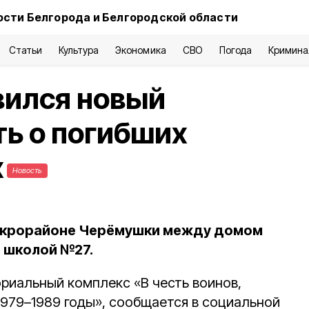
ости Белгорода и Белгородской области
Статьи
Культура
Экономика
СВО
Погода
Кримина
вился новый
ть о погибших
х
Новость
икрорайоне Черёмушки между домом
и школой №27.
риальный комплекс «В честь воинов,
1979–1989 годы», сообщается в социальной