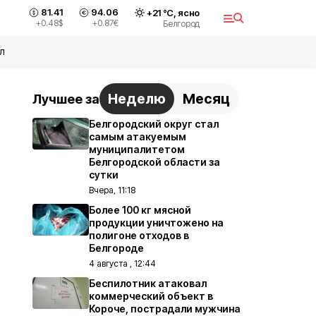
81.41
94.06
+
21
°С,
ясно
+0.48
$
+0.87
€
Белгород
л
Неделю
Месяц
Лучшее за
Белгородский округ стал
самым атакуемым
муниципалитетом
Белгородской области за
сутки
Вчера, 11:18
Более 100 кг мясной
продукции уничтожено на
полигоне отходов в
Белгороде
4 августа , 12:44
Беспилотник атаковал
коммерческий объект в
Короче, пострадали мужчина