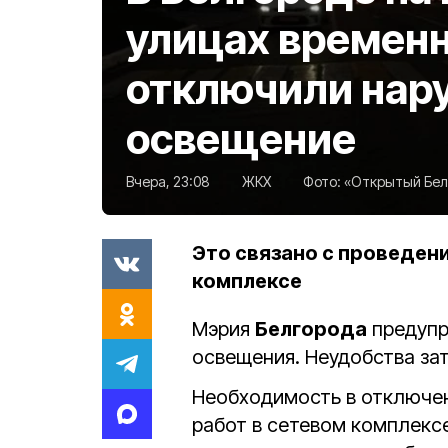
улицах времен
отключили нар
освещение
Вчера, 23:08
ЖКХ
Фото:
«Открытый Белг
Это связано с проведен
комплексе
Мэрия
Белгорода
предупр
освещения. Неудобства зат
Необходимость в отключен
работ в сетевом комплексе