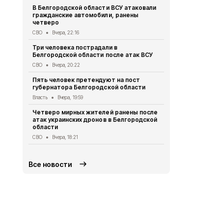
В Белгородской области ВСУ атаковали
Первый эта
гражданские автомобили, ранены
участковый
четверо
области 11 
СВО
Вчера, 22:16
Общество
Вч
Три человека пострадали в
В Белгородс
Белгородской области после атак ВСУ
атак ВСУ по
жителей
СВО
Вчера, 20:22
СВО
Вчера, 1
Пять человек претендуют на пост
губернатора Белгородской области
Водитель л
пострадал 
Власть
Вчера, 19:59
«КамАЗом» 
Четверо мирных жителей ранены после
ДТП
Вчера, 1
атак украинских дронов в Белгородской
области
В Белгородс
родились 50
СВО
Вчера, 18:21
Общество
Вч
Все новости