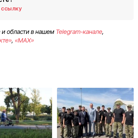
ссылку
 и области в нашем
Telegram-канале
,
кте»
,
«MAX»