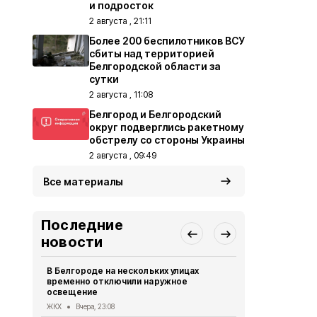
и подросток
2 августа , 21:11
Более 200 беспилотников ВСУ
сбиты над территорией
Белгородской области за
сутки
2 августа , 11:08
Белгород и Белгородский
округ подверглись ракетному
обстрелу со стороны Украины
2 августа , 09:49
Все материалы
Последние
новости
В Белгороде на нескольких улицах
Автомобиль
временно отключили наружное
округа подв
освещение
дрона
ЖКХ
Вчера, 23:08
СВО
Вчера, 1