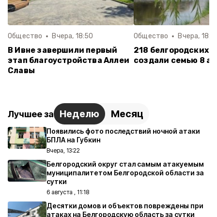
Общество
Вчера, 18:50
Общество
Вчера, 18:1
В Ивне завершили первый
218 белгородских п
этап благоустройства Аллеи
создали семью 8 ав
Славы
Неделю
Месяц
Лучшее за
Появились фото последствий ночной атаки
БПЛА на Губкин
Вчера, 13:22
Белгородский округ стал самым атакуемым
муниципалитетом Белгородской области за
сутки
6 августа , 11:18
Десятки домов и объектов повреждены при
атаках на Белгородскую область за сутки