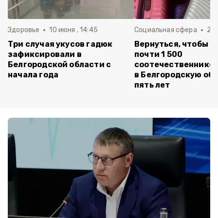
Здоровье
10 июня , 14:45
Социальная сфера
20 
Три случая укусов гадюк
Вернуться, чтобы о
зафиксировали в
почти 1 500
Белгородской области с
соотечественников
начала года
в Белгородскую обл
пять лет