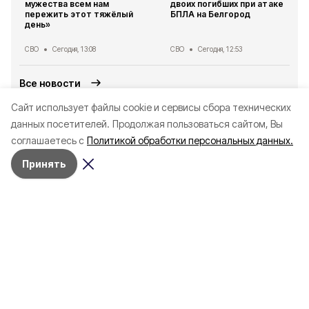
мужества всем нам
двоих погибших при атаке
пережить этот тяжёлый
БПЛА на Белгород
день»
СВО
Сегодня, 13:08
СВО
Сегодня, 12:53
Все новости
Cайт использует файлы cookie и сервисы сбора технических
Читайте также
данных посетителей.
Продолжая пользоваться сайтом, Вы
соглашаетесь с
Политикой обработки персональных данных.
Принять
СВО
Сегодня, 13:08
СВО
Сегодня, 12:53
Александр Шуваев: «Сил и
Стало известно о е