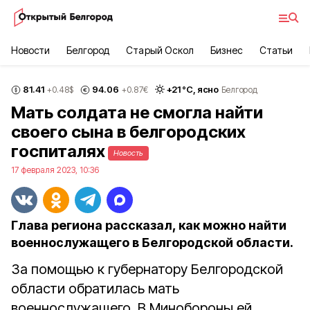
Новости
Белгород
Старый Оскол
Бизнес
Статьи
81.41
94.06
+
21
°С,
ясно
+0.48
$
+0.87
€
Белгород
Мать солдата не смогла найти
своего сына в белгородских
госпиталях
Новость
17 февраля 2023, 10:36
Глава региона рассказал, как можно найти
военнослужащего в Белгородской области.
За помощью к губернатору Белгородской
области обратилась мать
военнослужащего. В Минобороны ей