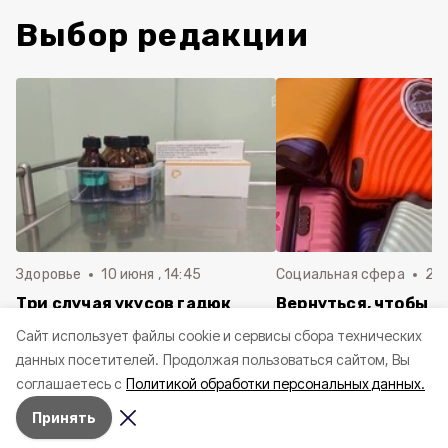
Выбор редакции
Здоровье
10 июня , 14:45
Социальная сфера
20 
Три случая укусов гадюк
Вернуться, чтобы о
зафиксировали в
почти 1 500
Cайт использует файлы cookie и сервисы сбора технических
Белгородской области с
соотечественников
данных посетителей.
Продолжая пользоваться сайтом, Вы
начала года
в Белгородскую обл
соглашаетесь с
Политикой обработки персональных данных.
пять лет
Принять