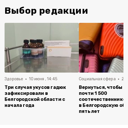
Выбор редакции
Здоровье
10 июня , 14:45
Социальная сфера
20 
Три случая укусов гадюк
Вернуться, чтобы о
зафиксировали в
почти 1 500
Белгородской области с
соотечественников
начала года
в Белгородскую обл
пять лет