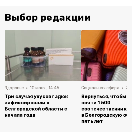
Выбор редакции
Здоровье
10 июня , 14:45
Социальная сфера
20 
Три случая укусов гадюк
Вернуться, чтобы о
зафиксировали в
почти 1 500
Белгородской области с
соотечественников
начала года
в Белгородскую обл
пять лет