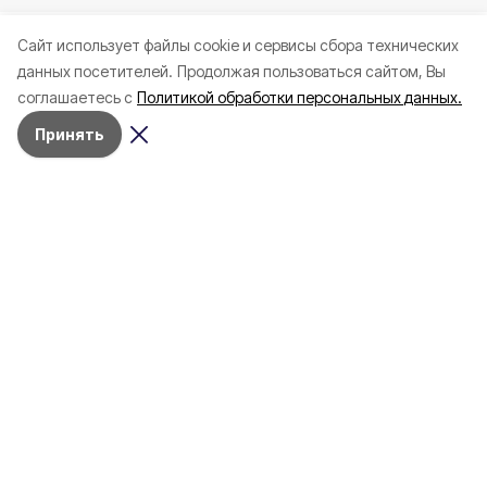
Cайт использует файлы cookie и сервисы сбора технических
данных посетителей.
Продолжая пользоваться сайтом, Вы
соглашаетесь с
Политикой обработки персональных данных.
Принять
Сегодня, 15:40
Белгород
Фото:
t.me/v_v_demidov
Часть жителей повреждённых в
Белгороде домов остаются в ПВР
Белгородцы обеспечены горячим питанием,
медпомощью и местами отдыха