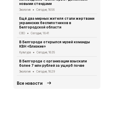
новыми стендами
пять школ: 
Экология
Сегодня, 16:56
Строительство
Ещё два мирных жителя стали жертвами
Появились 
украинских беспилотников в
атаки БПЛА 
Белгородской области
СВО
Сегодня
СВО
Сегодня, 16:41
Горячую вод
В Белгороде открылся музей команды
отключат на
КВН «Близкие»
сетей
Культура
Сегодня, 16:35
Белгород
Сег
В Белгороде с организации взыскали
Белгородск
более 7 млн рублей за ущерб почве
место в ЦФО
Экология
Сегодня, 16:29
Образование
Все новости