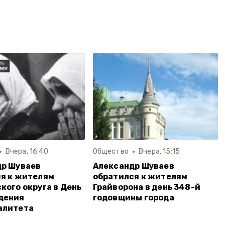
Вчера, 16:40
Общество
Вчера, 15:15
др Шуваев
Александр Шуваев
я к жителям
обратился к жителям
кого округа в День
Грайворона в день 348-й
дения
годовщины города
алитета