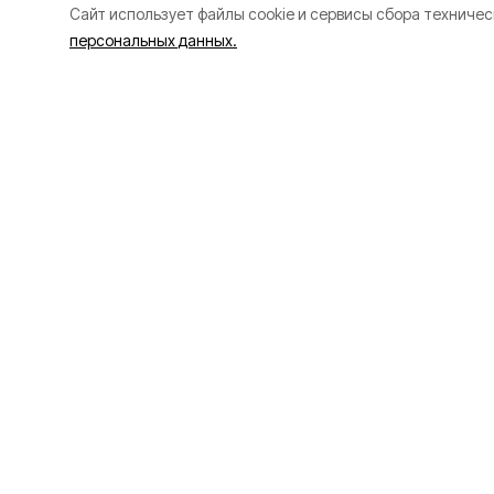
Cайт использует файлы cookie и сервисы сбора техничес
персональных данных.
Мужчина утонул
Ворскла в Бори
округе