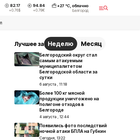
82.17
94.84
+
27
°С,
облачно
+0.76
$
+0.78
€
Белгород
л
Неделю
Месяц
Лучшее за
Белгородский округ стал
самым атакуемым
муниципалитетом
Белгородской области за
сутки
6 августа , 11:18
Более 100 кг мясной
продукции уничтожено на
полигоне отходов в
Белгороде
4 августа , 12:44
Появились фото последствий
ночной атаки БПЛА на Губкин
Сегодня, 13:22