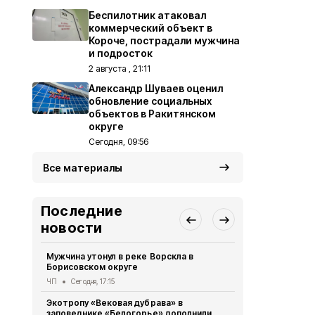
Беспилотник атаковал
коммерческий объект в
Короче, пострадали мужчина
и подросток
2 августа , 21:11
Александр Шуваев оценил
обновление социальных
объектов в Ракитянском
округе
Сегодня, 09:56
Все материалы
Последние
новости
Мужчина утонул в реке Ворскла в
Трое мужчи
Борисовском округе
дрона по гр
области
ЧП
Сегодня, 17:15
СВО
Сегодня,
Экотропу «Вековая дубрава» в
заповеднике «Белогорье» дополнили
В Белгород