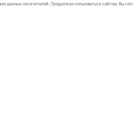
ких данных посетителей.
Продолжая пользоваться сайтом, Вы сог
 в реке
совском