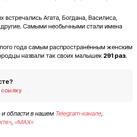
.
 встречались Агата, Богдана, Василиса,
и другие. Самыми необычными стали имена
шлого года самым распространённым женским
ородцы назвали так своих малышек
291 раз
.
сте?
ссылку
 и области в нашем
Telegram-канале
,
кте»
,
«MAX»