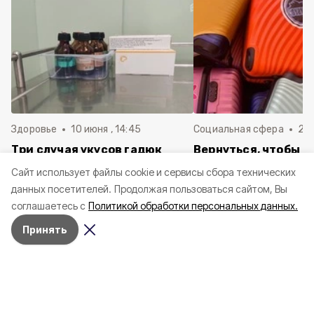
Здоровье
10 июня , 14:45
Социальная сфера
20 
Три случая укусов гадюк
Вернуться, чтобы о
зафиксировали в
почти 1 500
Cайт использует файлы cookie и сервисы сбора технических
Белгородской области с
соотечественников
данных посетителей.
Продолжая пользоваться сайтом, Вы
начала года
в Белгородскую обл
соглашаетесь с
Политикой обработки персональных данных.
пять лет
Принять