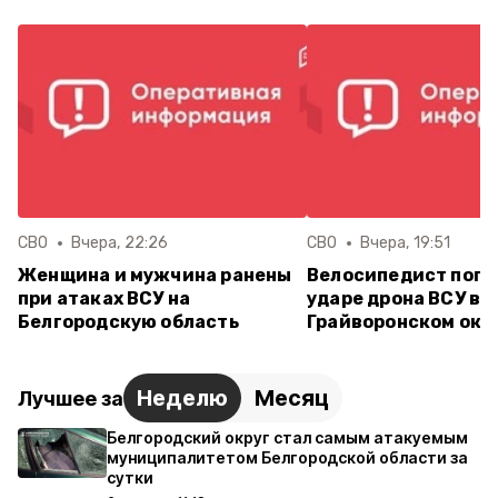
СВО
Вчера, 22:26
СВО
Вчера, 19:51
Женщина и мужчина ранены
Велосипедист поги
при атаках ВСУ на
ударе дрона ВСУ в
Белгородскую область
Грайворонском окр
Неделю
Месяц
Лучшее за
Белгородский округ стал самым атакуемым
муниципалитетом Белгородской области за
сутки