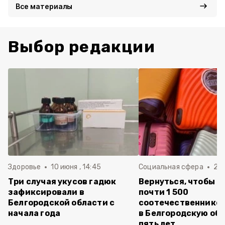
Все материалы
Выбор редакции
Здоровье
10 июня , 14:45
Социальная сфера
20 
Три случая укусов гадюк
Вернуться, чтобы о
зафиксировали в
почти 1 500
Белгородской области с
соотечественников
начала года
в Белгородскую обл
пять лет