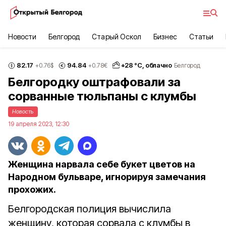
Новости
Белгород
Старый Оскол
Бизнес
Статьи
82.17
94.84
+
28
°С,
облачно
+0.76
$
+0.78
€
Белгород
Белгородку оштрафовали за
сорванные тюльпаны с клумбы
Новость
19 апреля 2023, 12:30
Женщина нарвала себе букет цветов на
Народном бульваре, игнорируя замечания
прохожих.
Белгородская полиция вычислила
женщину, которая сорвала с клумбы в