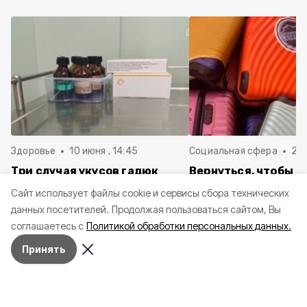
Здоровье
10 июня , 14:45
Социальная сфера
20 
Три случая укусов гадюк
Вернуться, чтобы о
зафиксировали в
почти 1 500
Cайт использует файлы cookie и сервисы сбора технических
Белгородской области с
соотечественников
данных посетителей.
Продолжая пользоваться сайтом, Вы
начала года
в Белгородскую обл
соглашаетесь с
Политикой обработки персональных данных.
пять лет
Принять