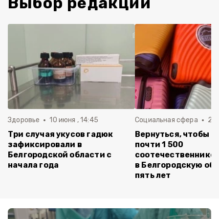
Выбор редакции
Здоровье
10 июня , 14:45
Социальная сфера
20 
Три случая укусов гадюк
Вернуться, чтобы о
зафиксировали в
почти 1 500
Белгородской области с
соотечественников
начала года
в Белгородскую обл
пять лет