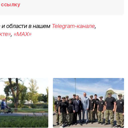
ссылку
 и области в нашем
Telegram-канале
,
кте»
,
«MAX»