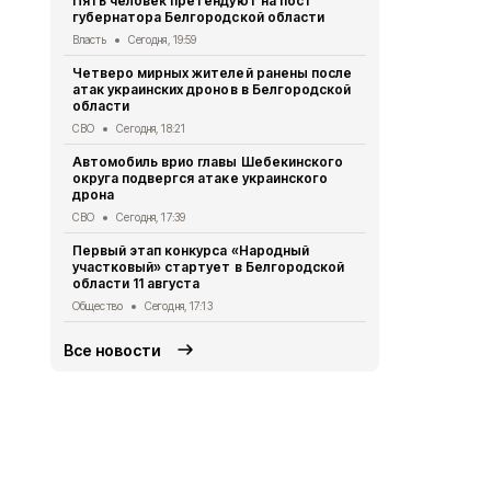
Пять человек претендуют на пост
губернатора Белгородской области
Водитель л
пострадал 
Власть
Сегодня, 19:59
«КамАЗом» 
Четверо мирных жителей ранены после
ДТП
Сегодня
атак украинских дронов в Белгородской
области
В Белгородс
родились 50
СВО
Сегодня, 18:21
Общество
Се
Автомобиль врио главы Шебекинского
округа подвергся атаке украинского
В Белгород
дрона
миллиона то
СВО
Сегодня, 17:39
Экономика
Се
Первый этап конкурса «Народный
Цены на жи
участковый» стартует в Белгородской
продолжают
области 11 августа
года
Общество
Сегодня, 17:13
Экономика
Се
Все новости