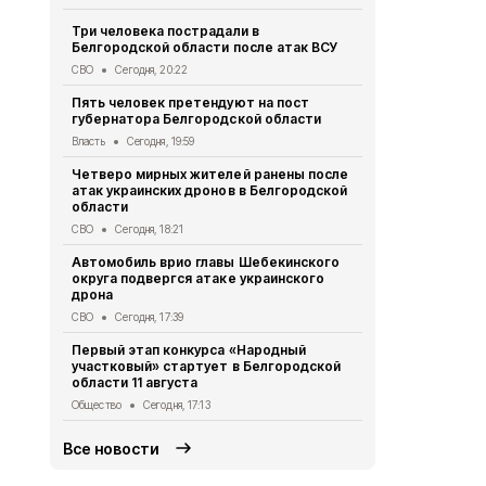
Три человека пострадали в
В Белгородс
Белгородской области после атак ВСУ
атак ВСУ по
жителей
СВО
Сегодня, 20:22
СВО
Сегодня,
Пять человек претендуют на пост
губернатора Белгородской области
Водитель л
пострадал 
Власть
Сегодня, 19:59
«КамАЗом» 
Четверо мирных жителей ранены после
ДТП
Сегодня
атак украинских дронов в Белгородской
области
В Белгородс
родились 50
СВО
Сегодня, 18:21
Общество
Се
Автомобиль врио главы Шебекинского
округа подвергся атаке украинского
В Белгород
дрона
миллиона то
СВО
Сегодня, 17:39
Экономика
Се
Первый этап конкурса «Народный
Цены на жи
участковый» стартует в Белгородской
продолжают
области 11 августа
года
Общество
Сегодня, 17:13
Экономика
Се
Все новости