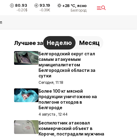
80.93
93.19
+
28
°С,
ясно
-0.20
$
-0.39
€
Белгород
л
Неделю
Месяц
Лучшее за
Белгородский округ стал
самым атакуемым
муниципалитетом
Белгородской области за
сутки
Сегодня, 11:18
Более 100 кг мясной
продукции уничтожено на
полигоне отходов в
Белгороде
4 августа , 12:44
Беспилотник атаковал
коммерческий объект в
Короче, пострадали мужчина