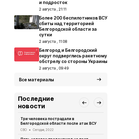
и подросток
2 августа , 21:11
Более 200 беспилотников ВСУ
сбиты над территорией
Белгородской области за
сутки
2 августа , 11:08
Белгород и Белгородский
округ подверглись ракетному
обстрелу со стороны Украины
2 августа , 09:49
Все материалы
Последние
новости
Три человека пострадали в
В Белгородс
Белгородской области после атак ВСУ
атак ВСУ по
жителей
СВО
Сегодня, 20:22
СВО
Сегодня,