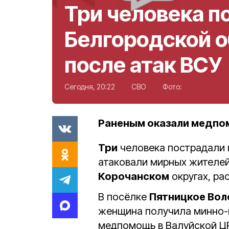
Три человека п
Белгородской 
после атак ВСУ
Сегодня, 20:22
СВО
Фото:
Раненым оказали медпо
Три
человека пострадали 
атаковали мирных жителе
Корочанском
округах, ра
В посёлке
Пятницкое Вол
женщина получила минно-в
медпомощь в Валуйской Ц