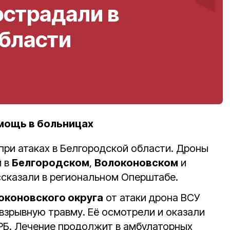
острадали в
области
мощь в больницах
при атаках в Белгородской области. Дроны
й в
Белгородском
,
Волоконовском
и
ссказали в региональном Оперштабе.
оконовского округа
от атаки дрона ВСУ
зрывную травму. Еë осмотрели и оказали
РБ. Лечение продолжит в амбулаторных