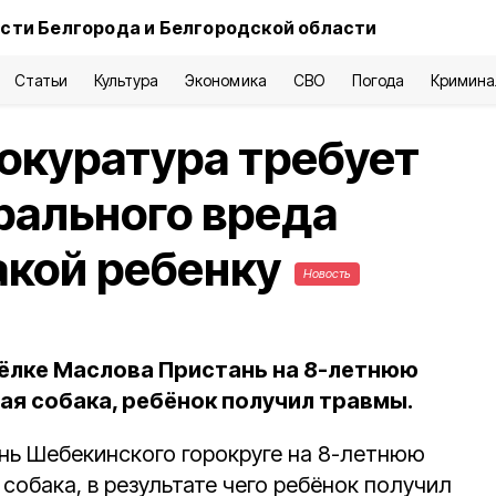
сти Белгорода и Белгородской области
Статьи
Культура
Экономика
СВО
Погода
Кримина
окуратура требует
рального вреда
акой ребенку
Новость
сёлке Маслова Пристань на 8-летнюю
ая собака, ребёнок получил травмы.
нь Шебекинского горокруге на 8-летнюю
собака, в результате чего ребёнок получил