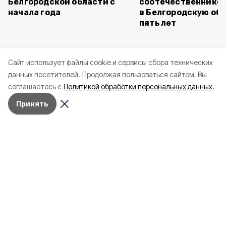
Белгородской области с
соотечественников
начала года
в Белгородскую обл
пять лет
Cайт использует файлы cookie и сервисы сбора технических
данных посетителей.
Продолжая пользоваться сайтом, Вы
соглашаетесь с
Политикой обработки персональных данных.
Принять
4 марта , 17:38
Общество
Фото:
«Открытый Белгород»
Аромасвечи, плед и
водонагреватель: Что подарить
на 8 марта белгородке?