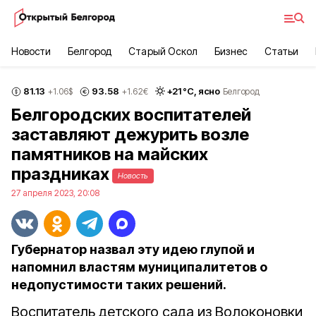
Новости
Белгород
Старый Оскол
Бизнес
Статьи
81.13
93.58
+
21
°С,
ясно
+1.06
$
+1.62
€
Белгород
Белгородских воспитателей
заставляют дежурить возле
памятников на майских
праздниках
Новость
27 апреля 2023, 20:08
Губернатор назвал эту идею глупой и
напомнил властям муниципалитетов о
недопустимости таких решений.
Воспитатель детского сада из Волоконовки