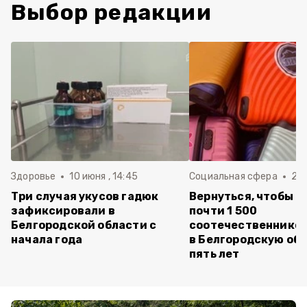
Выбор редакции
Здоровье
10 июня , 14:45
Социальная сфера
20 
Три случая укусов гадюк
Вернуться, чтобы о
зафиксировали в
почти 1 500
Белгородской области с
соотечественников
начала года
в Белгородскую обл
пять лет