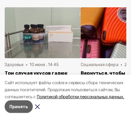
Здоровье
10 июня , 14:45
Социальная сфера
20 
Три случая укусов гадюк
Вернуться, чтобы о
зафиксировали в
почти 1 500
Cайт использует файлы cookie и сервисы сбора технических
Белгородской области с
соотечественников
данных посетителей.
Продолжая пользоваться сайтом, Вы
начала года
в Белгородскую обл
соглашаетесь с
Политикой обработки персональных данных.
пять лет
Принять