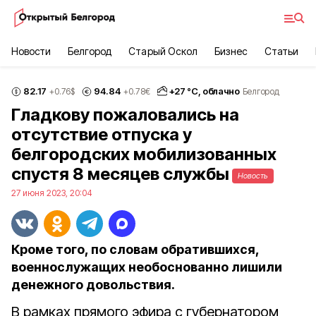
Новости
Белгород
Старый Оскол
Бизнес
Статьи
82.17
94.84
+
27
°С,
облачно
+0.76
$
+0.78
€
Белгород
Гладкову пожаловались на
отсутствие отпуска у
белгородских мобилизованных
спустя 8 месяцев службы
Новость
27 июня 2023, 20:04
Кроме того, по словам обратившихся,
военнослужащих необоснованно лишили
денежного довольствия.
В рамках прямого эфира с губернатором