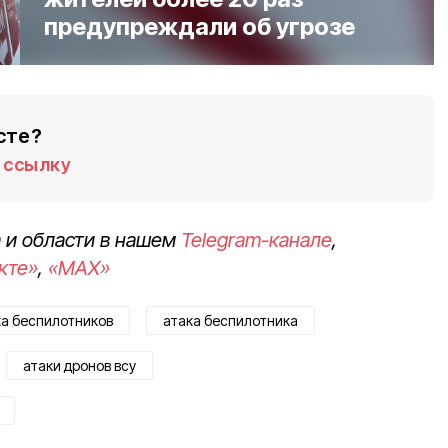
предупреждали об угрозе
сте?
ссылку
 и области в нашем
Telegram-канале
,
кте»
,
«MAX»
ка беспилотников
атака беспилотника
атаки дронов всу