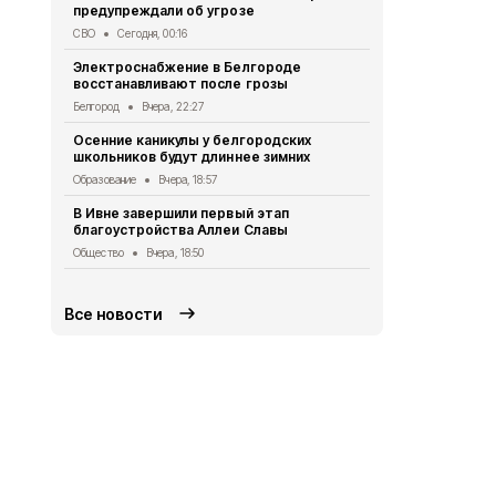
предупреждали об угрозе
Социальная сфер
СВО
Сегодня, 00:16
Роспотребн
Электроснабжение в Белгороде
белгородца
восстанавливают после грозы
домашних з
Белгород
Вчера, 22:27
Безопасность
Осенние каникулы у белгородских
Мужчина уто
школьников будут длиннее зимних
Борисовско
Образование
Вчера, 18:57
ЧП
Вчера, 17
В Ивне завершили первый этап
Экотропу «
благоустройства Аллеи Славы
заповедник
новыми сте
Общество
Вчера, 18:50
Экология
Вче
Все новости