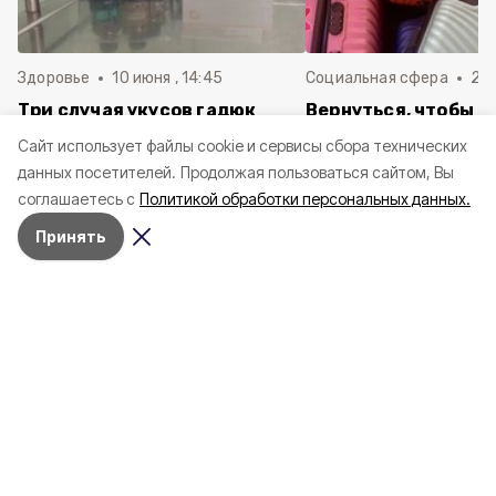
Здоровье
10 июня , 14:45
Социальная сфера
20 
Три случая укусов гадюк
Вернуться, чтобы о
зафиксировали в
почти 1 500
Cайт использует файлы cookie и сервисы сбора технических
Белгородской области с
соотечественников
данных посетителей.
Продолжая пользоваться сайтом, Вы
начала года
в Белгородскую обл
соглашаетесь с
Политикой обработки персональных данных.
пять лет
Принять