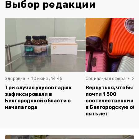
Выбор редакции
Здоровье
10 июня , 14:45
Социальная сфера
20 
Три случая укусов гадюк
Вернуться, чтобы о
зафиксировали в
почти 1 500
Белгородской области с
соотечественников
начала года
в Белгородскую обл
пять лет