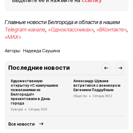
Выделите ее и нажмите на
ссылку
Главные новости Белгорода и области в нашем
Telegram-канале
,
«Одноклассниках»
,
«ВКонтакте»
,
«MAX»
Авторы:
Надежда Саушина
Последние новости
Художественную
Александр Шуваев
открытку «С наилучшими
встретился с военкором
пожеланиями из
Евгением Поддубным
Белгорода!»
Общество
Сегодня, 09:53
презентовали в День
города
Культура
Сегодня, 10:05
Все новости