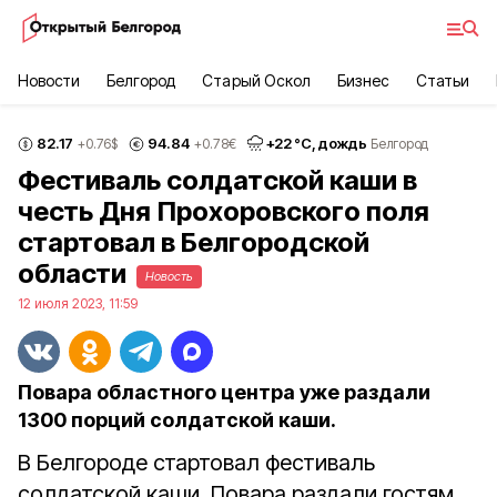
Новости
Белгород
Старый Оскол
Бизнес
Статьи
82.17
94.84
+
22
°С,
дождь
+0.76
$
+0.78
€
Белгород
Фестиваль солдатской каши в
честь Дня Прохоровского поля
стартовал в Белгородской
области
Новость
12 июля 2023, 11:59
Повара областного центра уже раздали
1300 порций солдатской каши.
В Белгороде стартовал фестиваль
солдатской каши. Повара раздали гостям