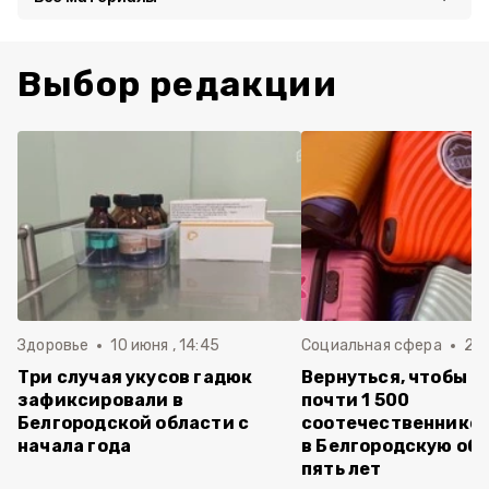
Выбор редакции
Здоровье
10 июня , 14:45
Социальная сфера
20 
Три случая укусов гадюк
Вернуться, чтобы о
зафиксировали в
почти 1 500
Белгородской области с
соотечественников
начала года
в Белгородскую обл
пять лет