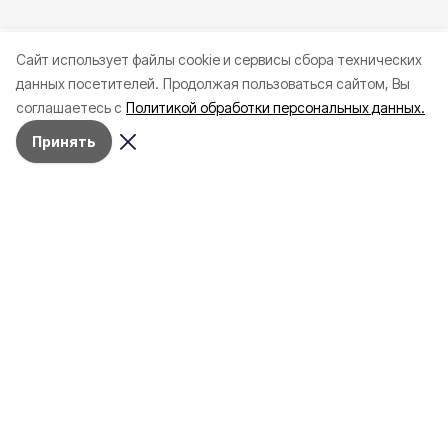
Cайт использует файлы cookie и сервисы сбора технических
данных посетителей.
Продолжая пользоваться сайтом, Вы
соглашаетесь с
Политикой обработки персональных данных.
Принять
26 июня , 19:30
Образование
Фото:
«Открытый Белгород»
Небюджетное образование: как
изменилась за год стоимость
обучения в вузах Белгородской
области?