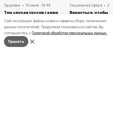
Здоровье
10 июня , 14:45
Социальная сфера
20 
Три случая укусов гадюк
Вернуться, чтобы о
зафиксировали в
почти 1 500
Cайт использует файлы cookie и сервисы сбора технических
Белгородской области с
соотечественников
данных посетителей.
Продолжая пользоваться сайтом, Вы
начала года
в Белгородскую обл
соглашаетесь с
Политикой обработки персональных данных.
пять лет
Принять
4 марта , 17:38
Общество
Фото:
«Открытый Белгород»