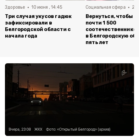
Здоровье
10 июня , 14:45
Социальная сфера
20 
Три случая укусов гадюк
Вернуться, чтобы о
зафиксировали в
почти 1 500
Белгородской области с
соотечественников
начала года
в Белгородскую обл
пять лет
Вчера, 23:08
ЖКХ
Фото:
«Открытый Белгород» (архив)