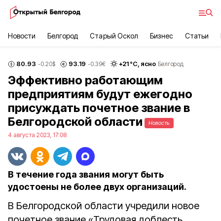
Новости
Белгород
Старый Оскол
Бизнес
Статьи
80.93
93.19
+
21
°С,
ясно
-0.20
$
-0.39
€
Белгород
Эффективно работающим
предприятиям будут ежегодно
присуждать почетное звание в
Белгородской области
Новость
4 августа 2023, 17:08
В течение года звания могут быть
удостоены не более двух организаций.
В Белгородской области учредили новое
почетное звание «Трудовая доблесть