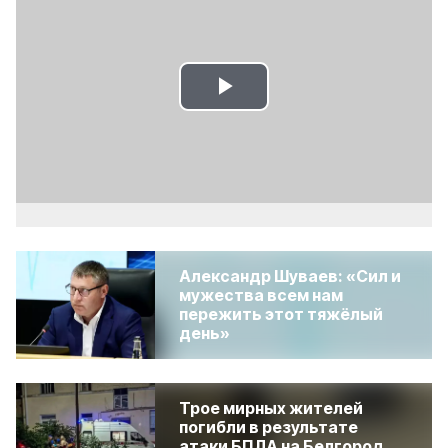
Play
Video
Александр Шуваев: «Сил и
мужества всем нам
пережить этот тяжёлый
день»
Трое мирных жителей
погибли в результате
атаки БПЛА на Белгород