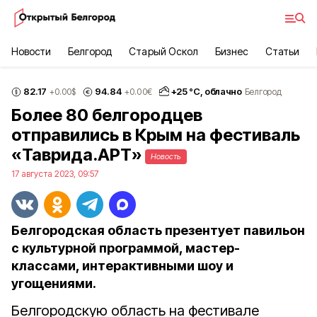
Новости
Белгород
Старый Оскол
Бизнес
Статьи
82.17
94.84
+
25
°С,
облачно
+0.00
$
+0.00
€
Белгород
Более 80 белгородцев
отправились в Крым на фестиваль
«Таврида.АРТ»
Новость
17 августа 2023, 09:57
Белгородская область презентует павильон
с культурной программой, мастер-
классами, интерактивными шоу и
угощениями.
Белгородскую область на фестивале