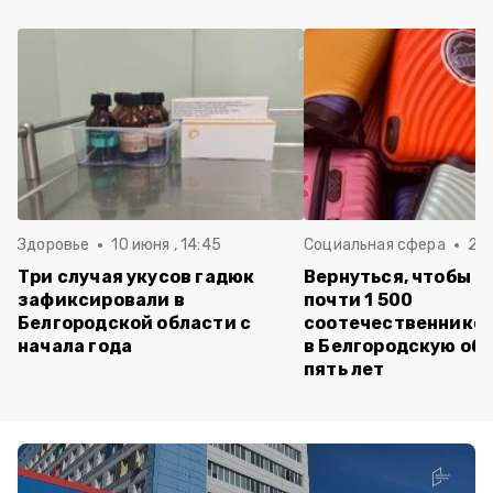
Здоровье
10 июня , 14:45
Социальная сфера
20 
Три случая укусов гадюк
Вернуться, чтобы о
зафиксировали в
почти 1 500
Белгородской области с
соотечественников
начала года
в Белгородскую обл
пять лет