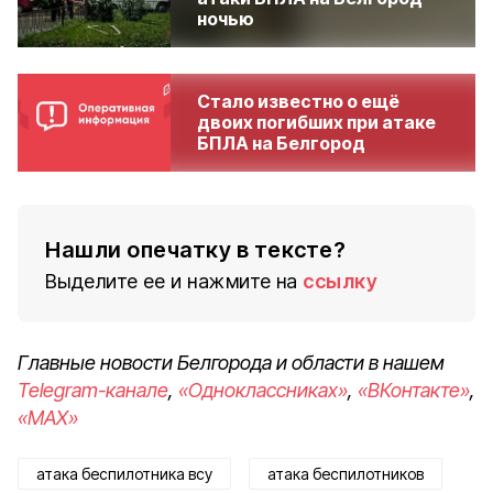
ночью
Стало известно о ещё
двоих погибших при атаке
БПЛА на Белгород
Нашли опечатку в тексте?
Выделите ее и нажмите на
ссылку
Главные новости Белгорода и области в нашем
Telegram-канале
,
«Одноклассниках»
,
«ВКонтакте»
,
«MAX»
атака беспилотника всу
атака беспилотников