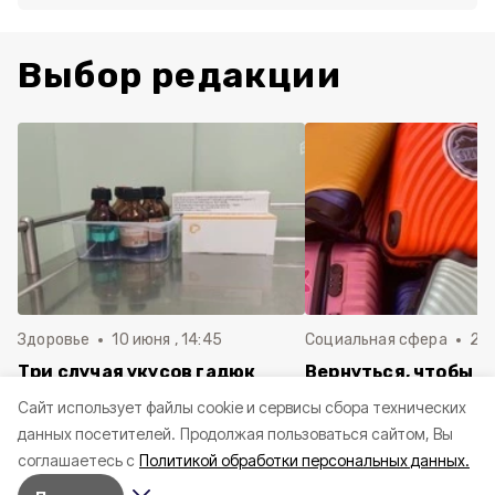
Выбор редакции
Здоровье
10 июня , 14:45
Социальная сфера
20 
Три случая укусов гадюк
Вернуться, чтобы о
зафиксировали в
почти 1 500
Cайт использует файлы cookie и сервисы сбора технических
Белгородской области с
соотечественников
данных посетителей.
Продолжая пользоваться сайтом, Вы
начала года
в Белгородскую обл
соглашаетесь с
Политикой обработки персональных данных.
пять лет