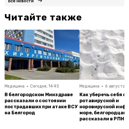
Все новости
Читайте также
Медицина
Сегодня, 14:45
Медицина
6 августа , 
В белгородском Минздраве
Как уберечь себя от
рассказали о состоянии
ротавирусной и
пострадавших при атаке ВСУ
норовирусной инфе
на Белгород
море, белгородцам
рассказали в РПН