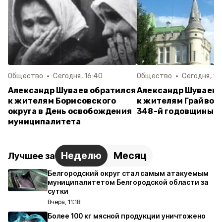
Общество
Сегодня, 16:40
Общество
Сегодня, 15
Александр Шуваев обратился
Александр Шуваев 
к жителям Борисовского
к жителям Грайворо
округа в День освобождения
348-й годовщины г
муниципалитета
Неделю
Месяц
Лучшее за
Белгородский округ стал самым атакуемым
муниципалитетом Белгородской области за
сутки
Вчера, 11:18
Более 100 кг мясной продукции уничтожено