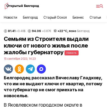
Новости
Белгород
Старый Оскол
Бизнес
Статьи
81.41
94.06
+
22
°С,
ясно
+0.48
$
+0.87
€
Белгород
Семьям из Строителя выдали
ключи от нового жилья после
жалобы губернатору
Новость
15 сентября 2023, 14:23
Белгородец рассказал Вячеславу Гладкову,
что им не выдают ключи от квартир, потому
что губернатор не смог приехать на
новоселье.
В Яковлевском городском округе в