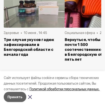
Здоровье
10 июня , 14:45
Социальная сфера
20 
Три случая укусов гадюк
Вернуться, чтобы о
зафиксировали в
почти 1 500
Белгородской области с
соотечественников
начала года
в Белгородскую обл
пять лет
Cайт использует файлы cookie и сервисы сбора технических
данных посетителей.
Продолжая пользоваться сайтом, Вы
соглашаетесь с
Политикой обработки персональных данных.
Принять