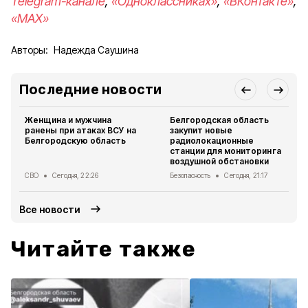
Telegram-канале
,
«Одноклассниках»
,
«ВКонтакте»
,
«MAX»
Авторы:
Надежда Саушина
Последние новости
Женщина и мужчина
Белгородская область
ранены при атаках ВСУ на
закупит новые
Белгородскую область
радиолокационные
станции для мониторинга
воздушной обстановки
СВО
Сегодня, 22:26
Безопасность
Сегодня, 21:17
Все новости
Читайте также