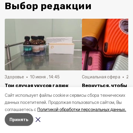
Выбор редакции
Здоровье
10 июня , 14:45
Социальная сфера
20 
Три случая укусов гадюк
Вернуться, чтобы о
зафиксировали в
почти 1 500
Cайт использует файлы cookie и сервисы сбора технических
Белгородской области с
соотечественников
данных посетителей.
Продолжая пользоваться сайтом, Вы
начала года
в Белгородскую обл
соглашаетесь с
Политикой обработки персональных данных.
пять лет
Принять