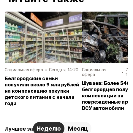
Социальная сфера
Сегодня, 14:20
Социальная
7 а
сфера
13:
Белгородские семьи
Шуваев: Более 540
получили около 9 млн рублей
белгородцев получ
на компенсацию покупки
компенсации за
детского питания с начала
повреждённые при 
года
ВСУ автомобили
Неделю
Месяц
Лучшее за