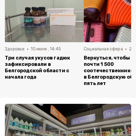
Здоровье
10 июня , 14:45
Социальная сфера
20 
Три случая укусов гадюк
Вернуться, чтобы о
зафиксировали в
почти 1 500
Белгородской области с
соотечественников
начала года
в Белгородскую обл
пять лет