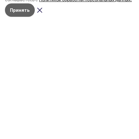
Принять
Сегодня, 09:52
СВО
Фото:
Оперштаб Белгородской области
/
max.ru/operativno31
Пятеро белгородцев ранены в
результате атак ВСУ
Один из пострадавших отпущен домой
после оказания медпомощи
В
Валуйках
в результате ракетного удара
женщина и мужчина получили осколочные
ранения на территории коммерческого