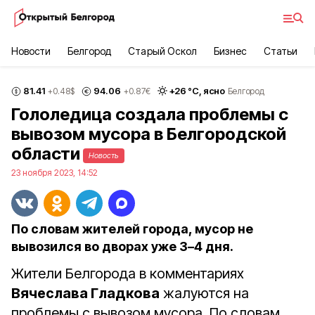
Новости
Белгород
Старый Оскол
Бизнес
Статьи
81.41
94.06
+
26
°С,
ясно
+0.48
$
+0.87
€
Белгород
Гололедица создала проблемы с
вывозом мусора в Белгородской
области
Новость
23 ноября 2023, 14:52
По словам жителей города, мусор не
вывозился во дворах уже 3–4 дня.
Жители Белгорода в комментариях
Вячеслава Гладкова
жалуются на
проблемы с вывозом мусора. По словам