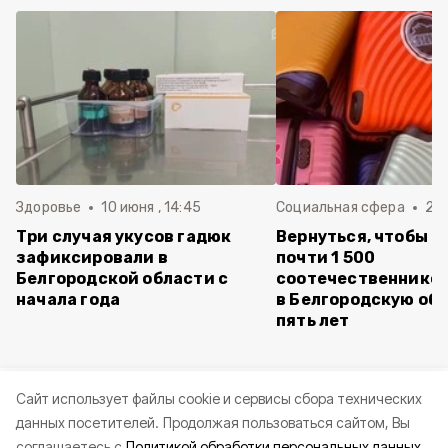
Здоровье
10 июня , 14:45
Социальная сфера
20 
Три случая укусов гадюк
Вернуться, чтобы о
зафиксировали в
почти 1 500
Белгородской области с
соотечественников
начала года
в Белгородскую обл
пять лет
Cайт использует файлы cookie и сервисы сбора технических
данных посетителей.
Продолжая пользоваться сайтом, Вы
соглашаетесь с
Политикой обработки персональных данных.