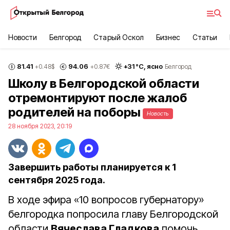
Новости
Белгород
Старый Оскол
Бизнес
Статьи
81.41
94.06
+
31
°С,
ясно
+0.48
$
+0.87
€
Белгород
Школу в Белгородской области
отремонтируют после жалоб
родителей на поборы
Новость
28 ноября 2023, 20:19
Завершить работы планируется к 1
сентября 2025 года.
В ходе эфира «10 вопросов губернатору»
белгородка попросила главу Белгородской
области
Вячеслава Гладкова
помочь