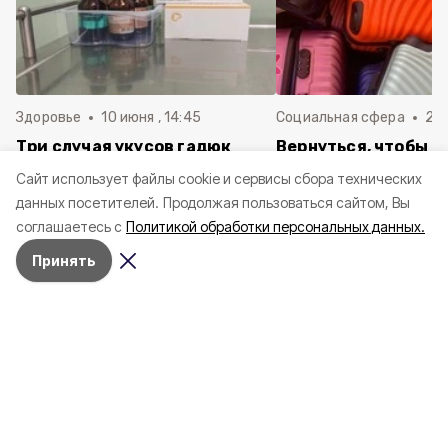
Здоровье
10 июня , 14:45
Социальная сфера
20 
Три случая укусов гадюк
Вернуться, чтобы о
зафиксировали в
почти 1 500
Cайт использует файлы cookie и сервисы сбора технических
Белгородской области с
соотечественников
данных посетителей.
Продолжая пользоваться сайтом, Вы
начала года
в Белгородскую обл
соглашаетесь с
Политикой обработки персональных данных.
пять лет
Принять