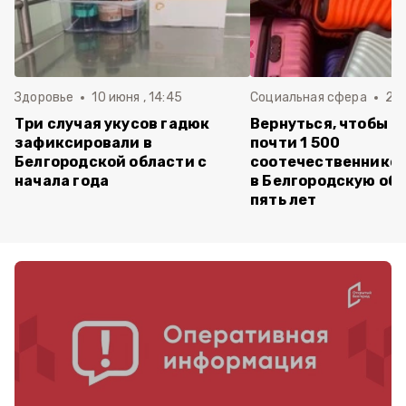
Здоровье
10 июня , 14:45
Социальная сфера
20 
Три случая укусов гадюк
Вернуться, чтобы о
зафиксировали в
почти 1 500
Белгородской области с
соотечественников
начала года
в Белгородскую обл
пять лет