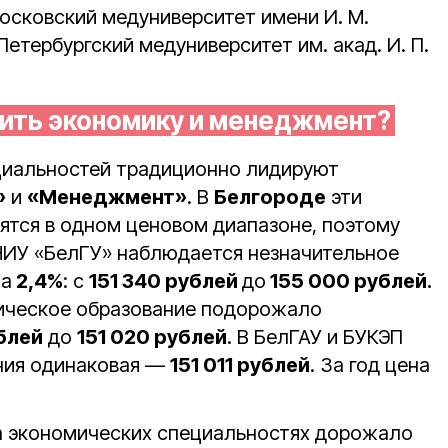
осковский медуниверситет имени И. М.
етербургский медуниверситет им. акад. И. П.
оить экономику и менеджмент?
циальностей традиционно лидируют
»
и
«Менеджмент»
. В
Белгороде
эти
тся в одном ценовом диапазоне, поэтому
НИУ «БелГУ» наблюдается незначительное
на
2,4%
: с
151 340 рублей
до
155 000 рублей.
мическое образование подорожало
блей
до
151 020 рублей
. В БелГАУ и БУКЭП
ния одинаковая —
151 011 рублей
. За год цена
на экономических специальностях дорожало