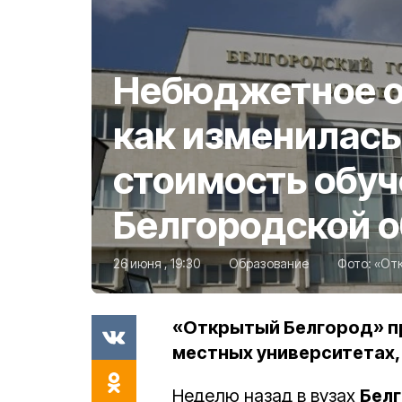
Небюджетное о
как изменилась 
стоимость обуч
Белгородской о
26 июня , 19:30
Образование
Фото:
«От
«Открытый Белгород» пр
местных университетах, 
Неделю назад в вузах
Бел