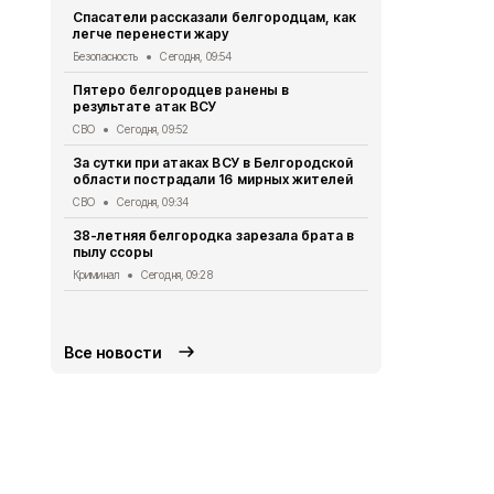
Спасатели рассказали белгородцам, как
В Белгород
легче перенести жару
граждански
четверо
Безопасность
Сегодня, 09:54
СВО
Вчера, 
Пятеро белгородцев ранены в
результате атак ВСУ
Три человек
Белгородск
СВО
Сегодня, 09:52
СВО
Вчера, 
За сутки при атаках ВСУ в Белгородской
области пострадали 16 мирных жителей
Пять челов
губернатор
СВО
Сегодня, 09:34
Власть
Вчера
38-летняя белгородка зарезала брата в
пылу ссоры
Четверо ми
атак украин
Криминал
Сегодня, 09:28
области
СВО
Вчера, 1
Все новости