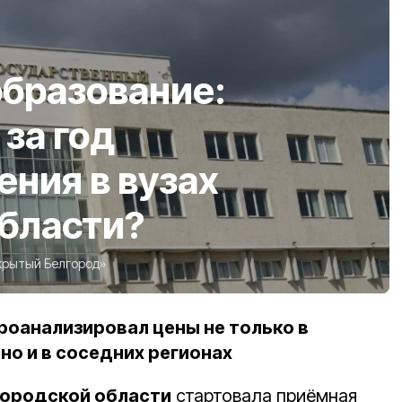
бразование:
за год
ения в вузах
бласти?
крытый Белгород»
оанализировал цены не только в
но и в соседних регионах
городской области
стартовала приёмная