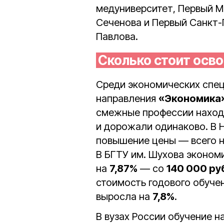
медуниверситет, Первый М
Сеченова и Первый Санкт-П
Павлова.
Сколько стоит осв
Среди экономических спе
направления
«Экономика
смежные профессии находя
и дорожали одинаково. В 
повышение цены — всего 
В БГТУ им. Шухова эконо
на
7,87%
— со
140 000 ру
стоимость годового обуче
выросла на
7,8%
.
В вузах России обучение 