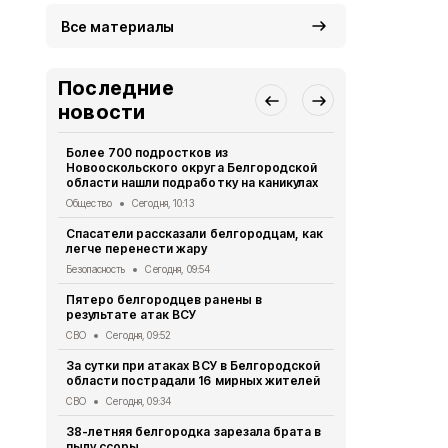
Все материалы
Последние
новости
Более 700 подростков из
В Белгороде
Новооскольского округа Белгородской
временно о
области нашли подработку на каникулах
освещение
Общество
Сегодня, 10:13
ЖКХ
Вчера, 
Спасатели рассказали белгородцам, как
В Белгород
легче перенести жару
граждански
четверо
Безопасность
Сегодня, 09:54
СВО
Вчера, 
Пятеро белгородцев ранены в
результате атак ВСУ
Три человек
Белгородск
СВО
Сегодня, 09:52
СВО
Вчера, 
За сутки при атаках ВСУ в Белгородской
области пострадали 16 мирных жителей
Пять челов
губернатор
СВО
Сегодня, 09:34
Власть
Вчера
38-летняя белгородка зарезала брата в
пылу ссоры
Четверо ми