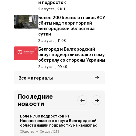
и подросток
2 августа , 21:11
Более 200 беспилотников ВСУ
сбиты над территорией
Белгородской области за
сутки
2 августа , 11:08
Белгород и Белгородский
округ подверглись ракетному
обстрелу со стороны Украины
2 августа , 09:49
Все материалы
Последние
новости
Более 700 подростков из
В Белгороде
Новооскольского округа Белгородской
временно о
области нашли подработку на каникулах
освещение
Общество
Сегодня, 10:13
ЖКХ
Вчера, 