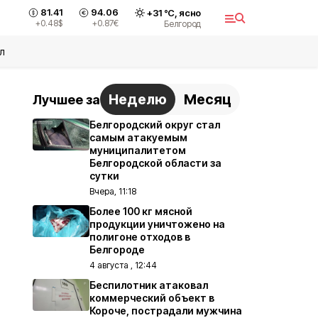
81.41
94.06
+
31
°С,
ясно
+0.48
$
+0.87
€
Белгород
л
Неделю
Месяц
Лучшее за
Белгородский округ стал
самым атакуемым
муниципалитетом
Белгородской области за
сутки
Вчера, 11:18
Более 100 кг мясной
продукции уничтожено на
полигоне отходов в
Белгороде
4 августа , 12:44
Беспилотник атаковал
коммерческий объект в
Короче, пострадали мужчина