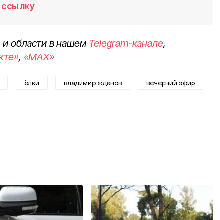
ссылку
 и области в нашем
Telegram-канале
,
кте»
,
«MAX»
ёлки
владимир жданов
вечерний эфир