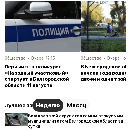
Общество
Вчера, 17:13
Общество
Вчера, 16:0
Первый этап конкурса
В Белгородской обл
«Народный участковый»
начала года родили
стартует в Белгородской
двоен и одна тройн
области 11 августа
Неделю
Месяц
Лучшее за
Белгородский округ стал самым атакуемым
муниципалитетом Белгородской области за
сутки