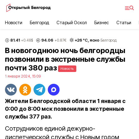
Новости
Белгород
Старый Оскол
Бизнес
Статьи
81.41
94.06
+
26
°С,
ясно
+0.48
$
+0.87
€
Белгород
В новогоднюю ночь белгородцы
позвонили в экстренные службы
почти 380 раз
Новость
1 января 2024, 15:09
Жители Белгородской области 1 января с
0:00 до 8:00 мск позвонили в экстренные
службы 377 раз.
Сотрудников единой дежурно-
диспетчерской службы с Новым годом