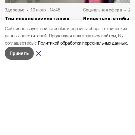
Здоровье
10 июня , 14:45
Социальная сфера
20 
Три случая укусов гадюк
Вернуться, чтобы о
зафиксировали в
почти 1 500
Cайт использует файлы cookie и сервисы сбора технических
Белгородской области с
соотечественников
данных посетителей.
Продолжая пользоваться сайтом, Вы
начала года
в Белгородскую обл
соглашаетесь с
Политикой обработки персональных данных.
пять лет
Принять
4 марта , 17:38
Общество
Фото:
«Открытый Белгород»