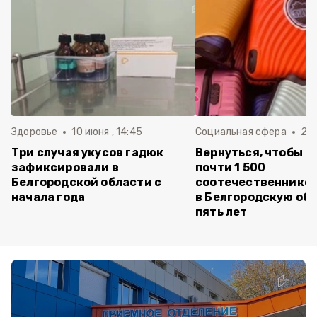
Здоровье
10 июня , 14:45
Социальная сфера
20 
Три случая укусов гадюк
Вернуться, чтобы о
зафиксировали в
почти 1 500
Белгородской области с
соотечественников
начала года
в Белгородскую обл
пять лет