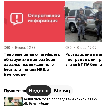
СВО
Вчера, 22:33
СВО
Вчера, 19:09
Тело ещё одного погибшего
Росгвардейцы пом
обнаружили при разборе
пострадавшей при 
завалов повреждённого
атаке БПЛА белгор
беспилотником МКД в
Белгороде
Неделю
Месяц
Лучшее за
Появились фото последствий ночной атаки
БПЛА на Губкин