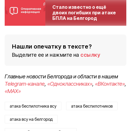
Стало известно о ещё
двоих погибших при атаке
БПЛА на Белгород
Нашли опечатку в тексте?
Выделите ее и нажмите на
ссылку
Главные новости Белгорода и области в нашем
Telegram-канале
,
«Одноклассниках»
,
«ВКонтакте»
,
«MAX»
атака беспилотника всу
атака беспилотников
атака всу на белгород