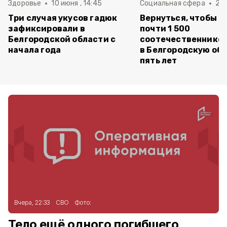
Здоровье
10 июня , 14:45
Социальная сфера
20 
Три случая укусов гадюк
Вернуться, чтобы о
зафиксировали в
почти 1 500
Белгородской области с
соотечественников
начала года
в Белгородскую обл
пять лет
Вчера, 22:33
СВО
Фото:
Тело ещё одного погибшего