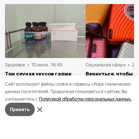
Здоровье
10 июня , 14:45
Социальная сфера
20 
Три случая укусов гадюк
Вернуться, чтобы о
зафиксировали в
почти 1 500
Cайт использует файлы cookie и сервисы сбора технических
Белгородской области с
соотечественников
данных посетителей.
Продолжая пользоваться сайтом, Вы
начала года
в Белгородскую обл
соглашаетесь с
Политикой обработки персональных данных.
пять лет
Принять