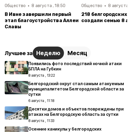
Общество
8 августа , 18:50
Общество
8 августа , 
В Ивне завершили первый
218 белгородских п
этап благоустройства Аллеи
создали семью 8 ав
Славы
Неделю
Месяц
Лучшее за
Появились фото последствий ночной атаки
БПЛА на Губкин
8 августа , 13:22
Белгородский округ стал самым атакуемым
муниципалитетом Белгородской области за
сутки
6 августа , 11:18
Десятки домов и объектов повреждены при
атаках на Белгородскую область за сутки
8 августа , 11:33
Осенние каникулы у белгородских