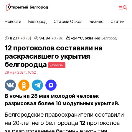
Новости
Белгород
Старый Оскол
Бизнес
Статьи
82.17
94.84
+
24
°С,
облачно
+0.76
$
+0.78
€
Белгород
12 протоколов составили на
раскрасившего укрытия
белгородца
Новость
29 мая 2024, 16:52
В ночь на 28 мая молодой человек
разрисовал более 10 модульных укрытий.
Белгородские правоохранители составили
на 20-летнего белгородца
12
протоколов
за разрисованные бетонные укрытия.