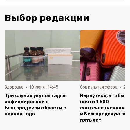
Выбор редакции
Здоровье
10 июня , 14:45
Социальная сфера
20 
Три случая укусов гадюк
Вернуться, чтобы о
зафиксировали в
почти 1 500
Белгородской области с
соотечественников
начала года
в Белгородскую обл
пять лет