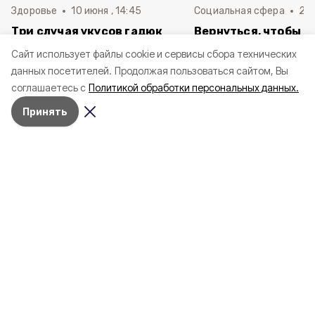
Здоровье
10 июня , 14:45
Социальная сфера
20 
Три случая укусов гадюк
Вернуться, чтобы о
зафиксировали в
почти 1 500
Cайт использует файлы cookie и сервисы сбора технических
Белгородской области с
соотечественников
данных посетителей.
Продолжая пользоваться сайтом, Вы
начала года
в Белгородскую обл
соглашаетесь с
Политикой обработки персональных данных.
пять лет
Принять
4 марта , 17:38
Общество
Фото:
«Открытый Белгород»