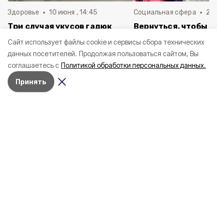
Здоровье
10 июня , 14:45
Социальная сфера
20 
Три случая укусов гадюк
Вернуться, чтобы о
зафиксировали в
почти 1 500
Cайт использует файлы cookie и сервисы сбора технических
Белгородской области с
соотечественников
данных посетителей.
Продолжая пользоваться сайтом, Вы
начала года
в Белгородскую обл
соглашаетесь с
Политикой обработки персональных данных.
пять лет
Принять
4 марта , 17:38
Общество
Фото:
«Открытый Белгород»