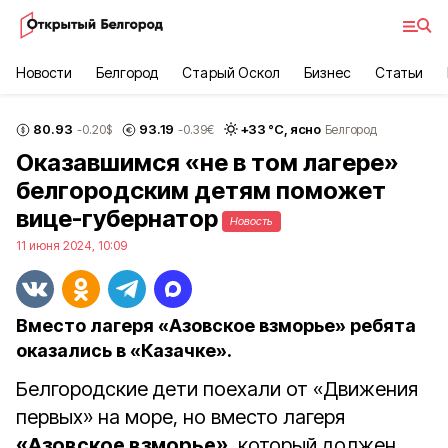
Новости
Белгород
Старый Оскол
Бизнес
Статьи
80.93
93.19
+
33
°С,
ясно
-0.20
$
-0.39
€
Белгород
Оказавшимся «не в том лагере»
белгородским детям поможет
вице-губернатор
Новость
11 июня 2024, 10:09
Вместо лагеря «Азовское взморье» ребята
оказались в «Казачке».
Белгородские дети поехали от «Движения
первых» на море, но вместо лагеря
«Азовское взморье»
, который должен