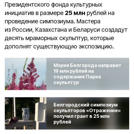
Президентского фонда культурных
инициатив в размере
25 млн
рублей на
проведение симпозиума.
Мастера
из России, Казахстана и Беларуси создадут
десять
мраморных скульптур, которые
дополнят существующую экспозицию.
Мэрия Белгорода направит
19 млн рублей на
содержание Парка
скульптур
Белгородский симпозиум
скульпторов «Отражение»
получил грант в 25 млн
рублей