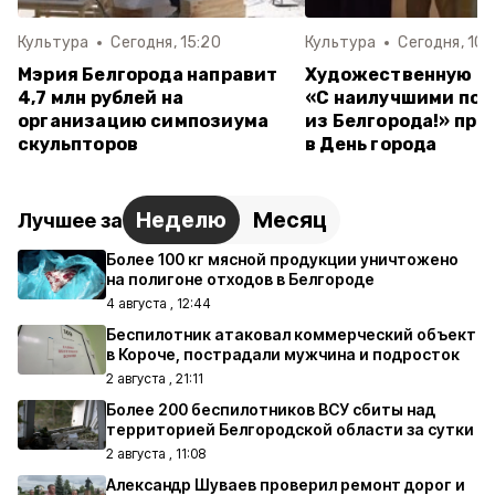
Культура
Сегодня, 15:20
Культура
Сегодня, 10:
Мэрия Белгорода направит
Художественную о
4,7 млн рублей на
«С наилучшими по
организацию симпозиума
из Белгорода!» пр
скульпторов
в День города
Неделю
Месяц
Лучшее за
Более 100 кг мясной продукции уничтожено
на полигоне отходов в Белгороде
4 августа , 12:44
Беспилотник атаковал коммерческий объект
в Короче, пострадали мужчина и подросток
2 августа , 21:11
Более 200 беспилотников ВСУ сбиты над
территорией Белгородской области за сутки
2 августа , 11:08
Александр Шуваев проверил ремонт дорог и