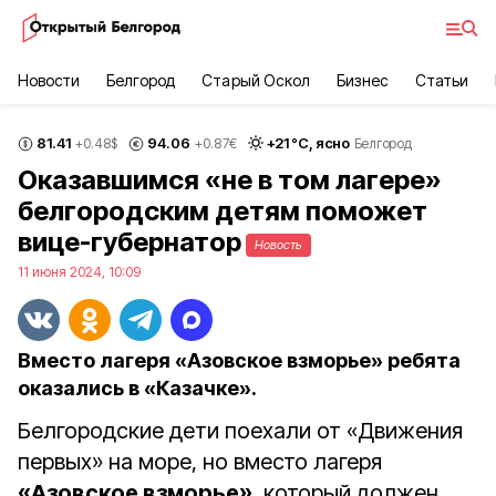
Новости
Белгород
Старый Оскол
Бизнес
Статьи
81.41
94.06
+
21
°С,
ясно
+0.48
$
+0.87
€
Белгород
Оказавшимся «не в том лагере»
белгородским детям поможет
вице-губернатор
Новость
11 июня 2024, 10:09
Вместо лагеря «Азовское взморье» ребята
оказались в «Казачке».
Белгородские дети поехали от «Движения
первых» на море, но вместо лагеря
«Азовское взморье»
, который должен