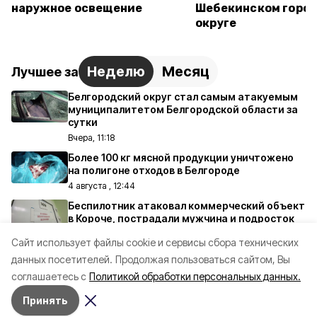
наружное освещение
Шебекинском горо
округе
Неделю
Месяц
Лучшее за
Белгородский округ стал самым атакуемым
муниципалитетом Белгородской области за
сутки
Вчера, 11:18
Более 100 кг мясной продукции уничтожено
на полигоне отходов в Белгороде
4 августа , 12:44
Беспилотник атаковал коммерческий объект
в Короче, пострадали мужчина и подросток
2 августа , 21:11
Cайт использует файлы cookie и сервисы сбора технических
Более 200 беспилотников ВСУ сбиты над
данных посетителей.
Продолжая пользоваться сайтом, Вы
территорией Белгородской области за сутки
соглашаетесь с
Политикой обработки персональных данных.
2 августа , 11:08
Принять
Белгород и Белгородский округ подверглись
ракетному обстрелу со стороны Украины