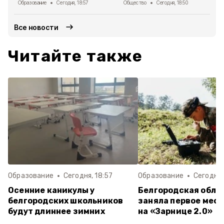
Образование
Сегодня, 18:57
Общество
Сегодня, 18:50
Все новости
Читайте также
Образование
Сегодня, 18:57
Образование
Сегодня,
Осенние каникулы у
Белгородская обла
белгородских школьников
заняла первое мест
будут длиннее зимних
на «Зарнице 2.0»