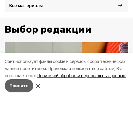
Все материалы
Выбор редакции
Cайт использует файлы cookie и сервисы сбора технических
данных посетителей.
Продолжая пользоваться сайтом, Вы
соглашаетесь с
Политикой обработки персональных данных.
Принять
Здоровье
10 июня , 14:45
Социальная сфера
20 
Три случая укусов гадюк
Вернуться, чтобы о
зафиксировали в
почти 1 500
Белгородской области с
соотечественников
начала года
в Белгородскую обл