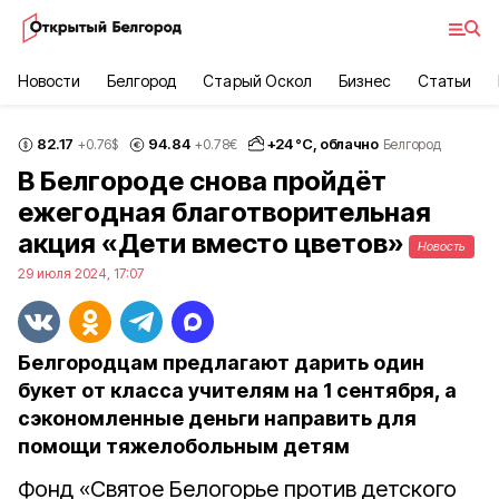
Новости
Белгород
Старый Оскол
Бизнес
Статьи
82.17
94.84
+
24
°С,
облачно
+0.76
$
+0.78
€
Белгород
В Белгороде снова пройдёт
ежегодная благотворительная
акция «Дети вместо цветов»
Новость
29 июля 2024, 17:07
Белгородцам предлагают дарить один
букет от класса учителям на 1 сентября, а
сэкономленные деньги направить для
помощи тяжелобольным детям
Фонд «Святое Белогорье против детского