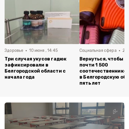
Здоровье
10 июня , 14:45
Социальная сфера
20 
Три случая укусов гадюк
Вернуться, чтобы о
зафиксировали в
почти 1 500
Белгородской области с
соотечественников
начала года
в Белгородскую обл
пять лет